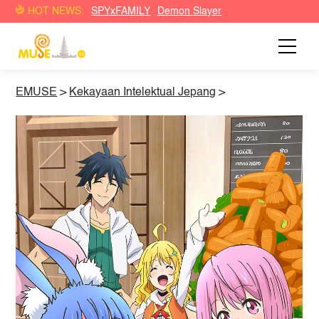
HOT NEWS:
SPYxFAMILY
Demon Slayer
EMUSE
>
Kekayaan Intelektual Jepang
>