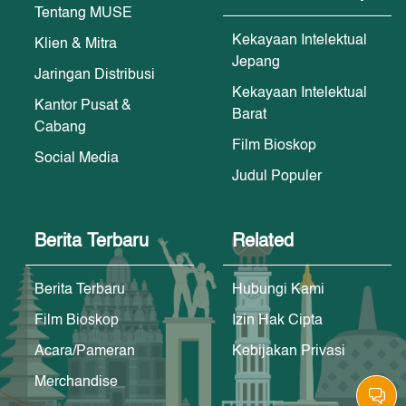
Tentang MUSE
Kekayaan Intelektual
Klien & Mitra
Jepang
Jaringan Distribusi
Kekayaan Intelektual
Kantor Pusat &
Barat
Cabang
Film Bioskop
Social Media
Judul Populer
Berita Terbaru
Related
Berita Terbaru
Hubungi Kami
Film Bioskop
Izin Hak Cipta
Acara/Pameran
Kebijakan Privasi
Merchandise