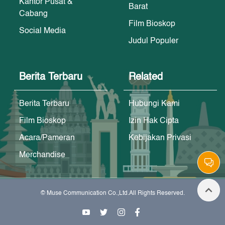
Kantor Pusat &
Barat
Cabang
Film Bioskop
Social Media
Judul Populer
Berita Terbaru
Related
Berita Terbaru
Hubungi Kami
Film Bioskop
Izin Hak Cipta
Acara/Pameran
Kebijakan Privasi
Merchandise
© Muse Communication Co.,Ltd.All Rights Reserved.