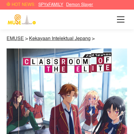
HOT NEWS:
SPYxFAMILY
Demon Slayer
EMUSE
>
Kekayaan Intelektual Jepang
>