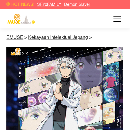
HOT NEWS:
SPYxFAMILY
Demon Slayer
EMUSE
>
Kekayaan Intelektual Jepang
>