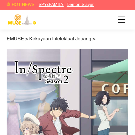
HOT NEWS:
SPYxFAMILY
Demon Slayer
EMUSE
>
Kekayaan Intelektual Jepang
>