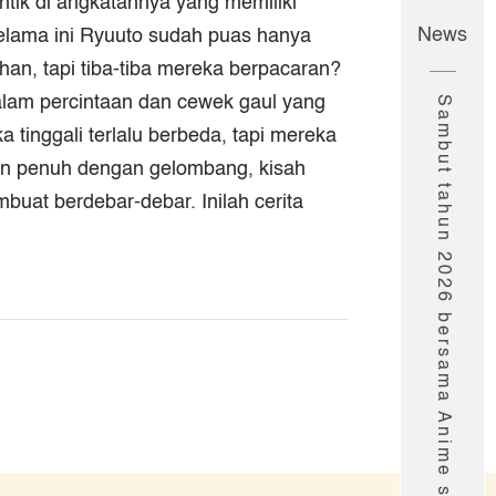
tik di angkatannya yang memiliki
News
elama ini Ryuuto sudah puas hanya
n, tapi tiba-tiba mereka berpacaran?
lam percintaan dan cewek gaul yang
Sambut tahun 2026 bersama Anime seru Muse!
tinggali terlalu berbeda, tapi mereka
un penuh dengan gelombang, kisah
uat berdebar-debar. Inilah cerita