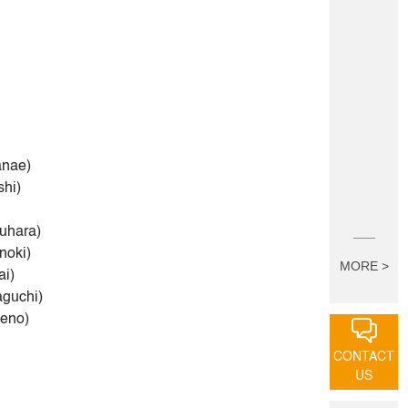
anae)
shi)
uhara)
noki)
MORE >
ai)
aguchi)
eno)
CONTACT
US