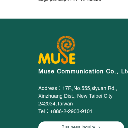
Muse Communication Co., Lt
Address：17F.,No.555,siyuan Rd.,
Xinzhuang Dist., New Taipei City
242034,Taiwan
Tel：+886-2-2903-9101
Business Inquiry