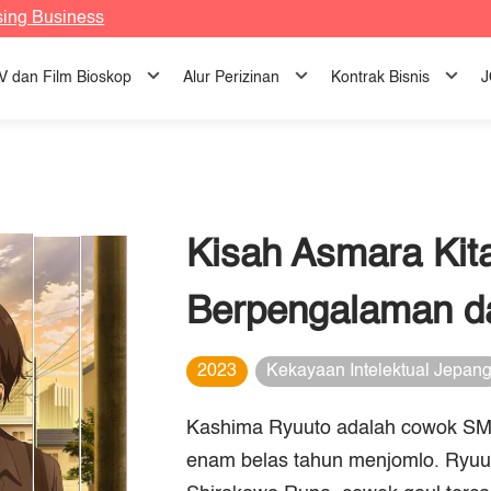
sing Business
TV dan Film Bioskop
Alur Perizinan
Kontrak Bisnis
J
Kisah Asmara Kit
Berpengalaman d
2023
Kekayaan Intelektual Jepan
Kashima Ryuuto adalah cowok SMA
enam belas tahun menjomlo. Ryuut