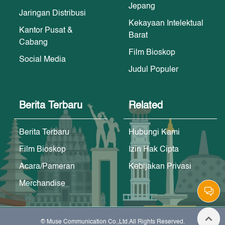
Jepang
Jaringan Distribusi
Kekayaan Intelektual
Kantor Pusat &
Barat
Cabang
Film Bioskop
Social Media
Judul Populer
Berita Terbaru
Related
Berita Terbaru
Hubungi Kami
Film Bioskop
Izin Hak Cipta
Acara/Pameran
Kebijakan Privasi
Merchandise
© Muse Communication Co.,Ltd.All Rights Reserved.