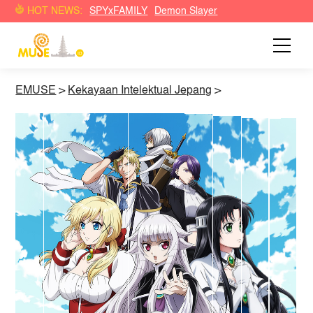
HOT NEWS:
SPYxFAMILY
Demon Slayer
EMUSE
>
Kekayaan Intelektual Jepang
>