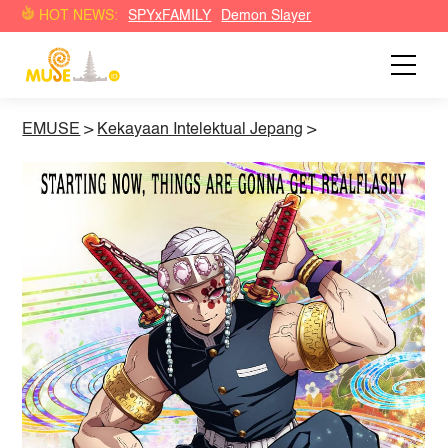
HOT NEWS:
SPYxFAMILY
Demon Slayer
EMUSE
>
Kekayaan Intelektual Jepang
>