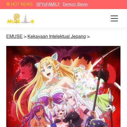
HOT NEWS:
SPYxFAMILY
Demon Slayer
EMUSE
>
Kekayaan Intelektual Jepang
>