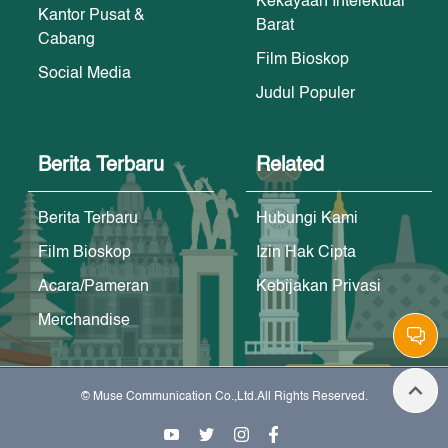
Kekayaan Intelektual
Kantor Pusat &
Barat
Cabang
Film Bioskop
Social Media
Judul Populer
Berita Terbaru
Related
Berita Terbaru
Hubungi Kami
Film Bioskop
Izin Hak Cipta
Acara/Pameran
Kebijakan Privasi
Merchandise
© Muse Communication Co.,Ltd.All Rights Reserved.