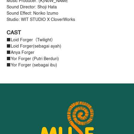
Music Producer: (K)NoW_NAME
Sound Director: Shoji Hata
Sound Effect: Noriko Izumo
Studio: WIT STUDIO X CloverWorks
CAST
■Loid Forger（Twilight）
■Loid Forger(sebagai ayah)
■Anya Forger
■Yor Forger (Putri Berduri)
■Yor Forger (sebagai ibu)