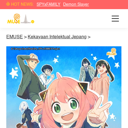
HOT NEWS:
SPYxFAMILY
Demon Slayer
EMUSE
>
Kekayaan Intelektual Jepang
>