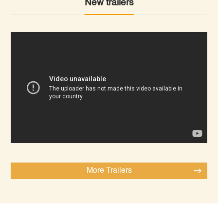
New trailers
More Trailers