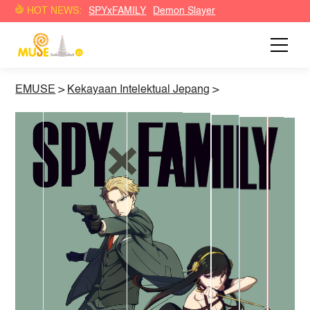
HOT NEWS:
SPYxFAMILY
Demon Slayer
EMUSE
>
Kekayaan Intelektual Jepang
>