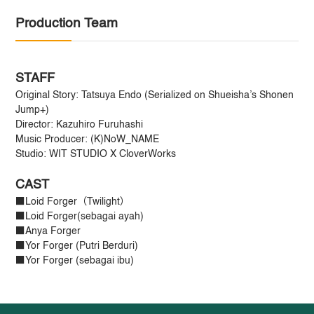
Production Team
STAFF
Original Story: Tatsuya Endo (Serialized on Shueisha’s Shonen
Jump+)
Director: Kazuhiro Furuhashi
Music Producer: (K)NoW_NAME
Studio: WIT STUDIO X CloverWorks
CAST
■Loid Forger（Twilight）
■Loid Forger(sebagai ayah)
■Anya Forger
■Yor Forger (Putri Berduri)
■Yor Forger (sebagai ibu)