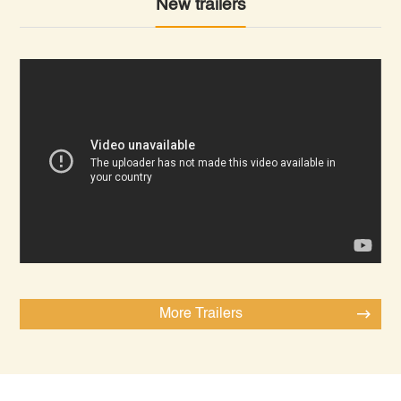
New trailers
More Trailers