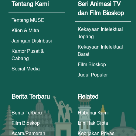
Tentang Kami
Seri Animasi TV
dan Film Bioskop
Tentang MUSE
Kekayaan Intelektual
Klien & Mitra
Jepang
Jaringan Distribusi
Kekayaan Intelektual
Kantor Pusat &
Barat
Cabang
Film Bioskop
Social Media
Judul Populer
Berita Terbaru
Related
Berita Terbaru
Hubungi Kami
Film Bioskop
Izin Hak Cipta
Acara/Pameran
Kebijakan Privasi