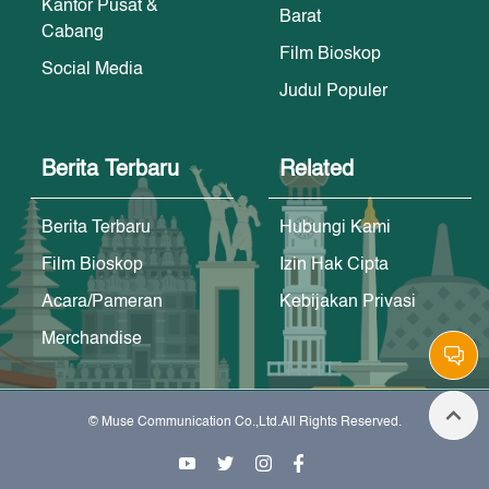
Kantor Pusat &
Barat
Cabang
Film Bioskop
Social Media
Judul Populer
Berita Terbaru
Related
Berita Terbaru
Hubungi Kami
Film Bioskop
Izin Hak Cipta
Acara/Pameran
Kebijakan Privasi
Merchandise
© Muse Communication Co.,Ltd.All Rights Reserved.