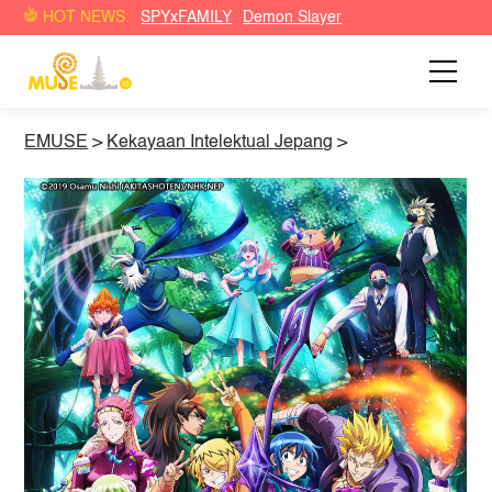
HOT NEWS:
SPYxFAMILY
Demon Slayer
EMUSE
>
Kekayaan Intelektual Jepang
>