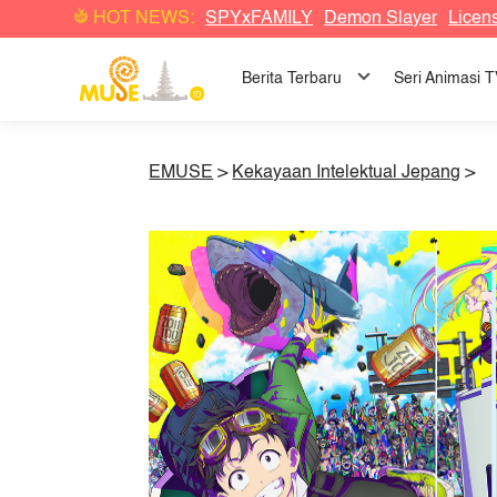
HOT NEWS:
SPYxFAMILY
Demon Slayer
Licen
Berita Terbaru
Seri Animasi 
EMUSE
>
Kekayaan Intelektual Jepang
>