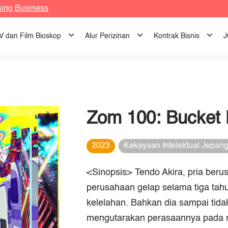
sing Business
TV dan Film Bioskop
Alur Perizinan
Kontrak Bisnis
J
Zom 100: Bucket L
2023
Kekayaan Intelektual Jepan
<Sinopsis> Tendo Akira, pria beru
perusahaan gelap selama tiga tahu
kelelahan. Bahkan dia sampai tid
mengutarakan perasaannya pada r