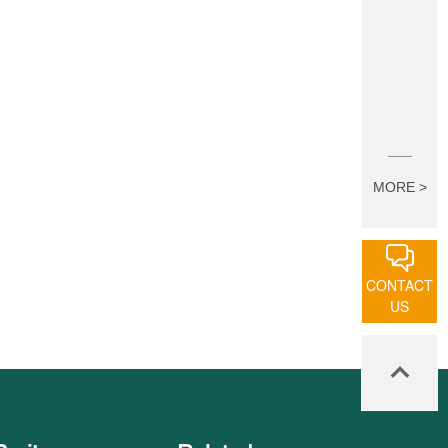
MORE >
CONTACT
US