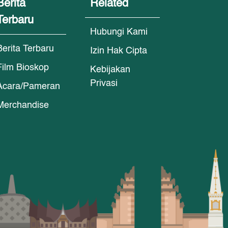
Berita
Related
Terbaru
Hubungi Kami
Berita Terbaru
Izin Hak Cipta
Film Bioskop
Kebijakan
Privasi
Acara/Pameran
Merchandise