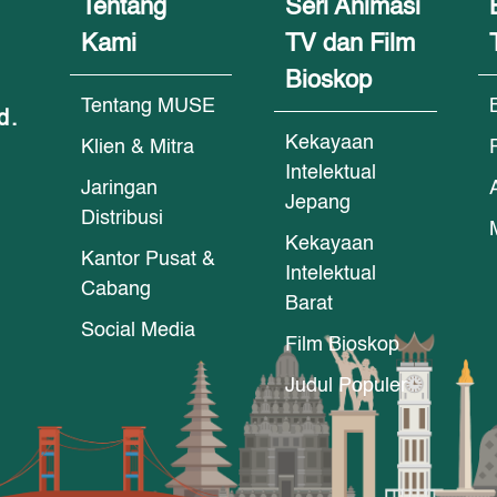
Tentang
Seri Animasi
Kami
TV dan Film
Bioskop
Tentang MUSE
d.
Kekayaan
Klien & Mitra
Intelektual
Jaringan
Jepang
Distribusi
Kekayaan
Kantor Pusat &
Intelektual
Cabang
Barat
Social Media
Film Bioskop
Judul Populer