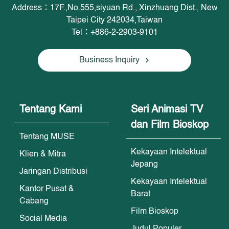
Address：17F.,No.555,siyuan Rd., Xinzhuang Dist., New
Taipei City 242034,Taiwan
Tel：+886-2-2903-9101
Business Inquiry
Tentang Kami
Seri Animasi TV
dan Film Bioskop
Tentang MUSE
Kekayaan Intelektual
Klien & Mitra
Jepang
Jaringan Distribusi
Kekayaan Intelektual
Kantor Pusat &
Barat
Cabang
Film Bioskop
Social Media
Judul Populer