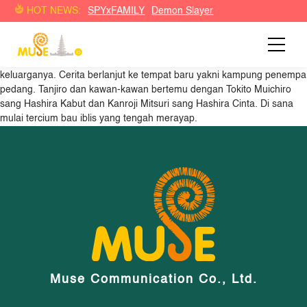
Demon Slayer: Kimetsu no Yaiba Swordsmith Village Arc
HOT NEWS:
SPYxFAMILY
Demon Slayer
Berkisah tentang Kamado Tanjiro, seorang anak laki-laki yang seluruh
anggota keluarganya dibunuh oleh iblis. Tanjiro bergabung dengan
Korps Pembasmi Iblis untuk mengembalikan Nezuko, adik
perempuannya yang menjadi iblis, serta untuk membalaskan dendam
keluarganya. Cerita berlanjut ke tempat baru yakni kampung penempa
pedang. Tanjiro dan kawan-kawan bertemu dengan Tokito Muichiro
sang Hashira Kabut dan Kanroji Mitsuri sang Hashira Cinta. Di sana
mulai tercium bau iblis yang tengah merayap.
Muse Communication Co., Ltd.