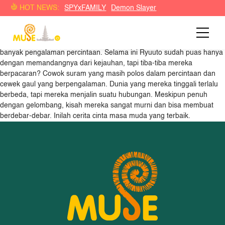
Kisah Asmara Kita: Kamu yang Berpengalaman dan Aku yang
HOT NEWS:
SPYxFAMILY
Demon Slayer
Polos
Kashima Ryuuto adalah cowok SMA yang suram dan tentu saja sudah
enam belas tahun menjomlo. Ryuuto memiliki idola yang bernama
Shirakawa Runa, cewek gaul tercantik di angkatannya yang memiliki
banyak pengalaman percintaan. Selama ini Ryuuto sudah puas hanya
dengan memandangnya dari kejauhan, tapi tiba-tiba mereka
berpacaran? Cowok suram yang masih polos dalam percintaan dan
cewek gaul yang berpengalaman. Dunia yang mereka tinggali terlalu
berbeda, tapi mereka menjalin suatu hubungan. Meskipun penuh
dengan gelombang, kisah mereka sangat murni dan bisa membuat
berdebar-debar. Inilah cerita cinta masa muda yang terbaik.