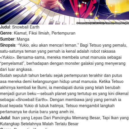
Judul
: Snowball Earth
Genre
: Kiamat, Fiksi Ilmiah, Pertempuran
Sumber
: Manga
Sinopsis
: “Yukio, aku akan mencari teman.” Bagi Tetsuo yang pemalu,
satu-satunya teman yang pernah ia kenal adalah robot raksasa
<Yukio>. Bersama-sama, mereka membela umat manusia sebagai
“penyelamat”, berhadapan dengan monster galaksi yang menyerang
dari luar angkasa.
Sudah sepuluh tahun berlalu sejak pertempuran terakhir dan putus
asa mereka demi kelangsungan hidup umat manusia. Ketika Tetsuo
akhirnya kembali ke Bumi, ia mendapati dunia yang telah berubah
menjadi gurun beku—sebuah planet yang tertutup es yang kini dikenal
sebagai <Snowball Earth>. Dengan membawa janji yang pernah ia
buat kepada Yukio di lubuk hatinya, Tetsuo mengambil langkah
pertamanya ke dunia baru yang aneh ini.
Judul
: Ikan yang Lepas Dari Pancingku Memang Besar, Tapi Ikan yang
Kutangkap Setelahnya Malah Terlalu Besar