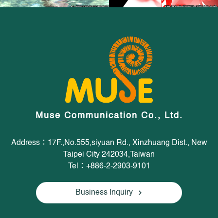
Muse Communication Co., Ltd.
Address：17F.,No.555,siyuan Rd., Xinzhuang Dist., New
Taipei City 242034,Taiwan
Tel：+886-2-2903-9101
Business Inquiry