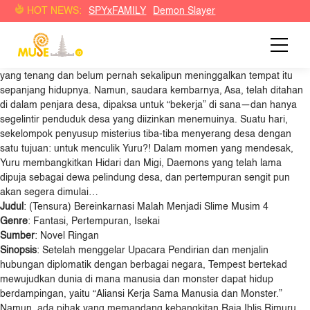
Daftar Anime Muse Musim Semi 2026
HOT NEWS:
SPYxFAMILY
Demon Slayer
Judul
: Yomi no Tsugai: Pasangan dari Alam Baka
Genre
: Shounen, Fantasi, Pertarungan
Sumber
: Manga
Sinopsis
: Yuru seorang anak kecil lahir di sebuah desa pegunungan
yang tenang dan belum pernah sekalipun meninggalkan tempat itu
sepanjang hidupnya. Namun, saudara kembarnya, Asa, telah ditahan
di dalam penjara desa, dipaksa untuk “bekerja” di sana—dan hanya
segelintir penduduk desa yang diizinkan menemuinya. Suatu hari,
sekelompok penyusup misterius tiba-tiba menyerang desa dengan
satu tujuan: untuk menculik Yuru?! Dalam momen yang mendesak,
Yuru membangkitkan Hidari dan Migi, Daemons yang telah lama
dipuja sebagai dewa pelindung desa, dan pertempuran sengit pun
akan segera dimulai…
Judul
: (Tensura) Bereinkarnasi Malah Menjadi Slime Musim 4
Genre
: Fantasi, Pertempuran, Isekai
Sumber
: Novel Ringan
Sinopsis
: Setelah menggelar Upacara Pendirian dan menjalin
hubungan diplomatik dengan berbagai negara, Tempest bertekad
mewujudkan dunia di mana manusia dan monster dapat hidup
berdampingan, yaitu “Aliansi Kerja Sama Manusia dan Monster.”
Namun, ada pihak yang memandang kebangkitan Raja Iblis Rimuru