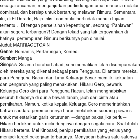
sebagai ancaman, menganjurkan perlindungan umat manusia melalui
dominasi, dan bersiap untuk bertarung melawan Rimuru. Sementara
itu, di El Dorado, Raja Iblis Leon mulai bertindak menuju tujuan
tertentu… Di tengah perselisihan kepentingan, seorang “Pahlawan”
akan segera terbangun?! Dengan tekad yang tak tergoyahkan di
hatinya, pertempuran Rimuru berikutnya pun dimulai.
Judul
: MARRIAGETOXIN
Genre
: Romantis, Pertarungan, Komedi
Sumber
: Manga
Sinopsis
: Selama berabad-abad, seni mematikan telah disempurnakan
oleh mereka yang dikenal sebagai para Pengguna. Di antara mereka,
para Pengguna Racun dari Lima Keluarga Besar memiliki kekuatan
dan pengaruh yang paling menakutkan. Hikaru Gero, pewaris
Keluarga Gero dari para Pengguna Racun, telah menghabiskan
seluruh hidupnya di dunia bawah tanah, jauh dari cinta atau
pernikahan. Namun, ketika kepala Keluarga Gero memerintahkan
bahwa saudara perempuannya harus melahirkan seorang pewaris
untuk melestarikan garis keturunan —dengan paksa jika perlu—
Hikaru bertekad untuk melindunginya dengan segala cara. Saat itulah
Hikaru bertemu Mei Kinosaki, penipu pernikahan yang jenius yang
menjadi target pekerjaan terbarunya. Menyadari bahwa satu-satunya