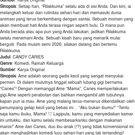
Sumber
: Karya Original
Sinopsis
: Setiap hari, “Rilakkuma” selalu ada di sisi Anda. Dan kini, ia
melangkah keluar dari rutinitas sehari-hari dan memasuki dunia
animasi yang terus berkembang dengan santai. Sebuah momen yang
akan membuat hati Anda terasa ringan seperti bulu. Di mana pun
Anda berada atau apa pun yang Anda lakukan, jadikan Rilakkuma
selalu menemani Anda. Sebuah kisah baru yang menarik mulai
bergulir. Pada musim semi 2026, silakan datang dan bertemu
Rilakkuma.
Judul
: CANDY CARIES
Genre
: Komedi, Ramah Keluarga
Sumber
: Karya Original
Sinopsis
: Ame adalah seorang gadis kecil yang sangat menyukai
permen. Di dalam mulutnya tinggal sebuah lubang gigi bernama
“Caries”! Dengan memanggil Ame “Mama”, Caries memperlakukan
gigi Ame seperti perabotan dan bahkan mengambil alih tubuhnya
kapan pun ia mau. Ame yang malang terus-menerus dikendalikan oleh
penumpang gelap kecil yang bebas ini… “Aku bukan ibumu!” “Tentu
saja kamu ibuku, Mama! ♡ Lagipula, kamu yang menyediakan kamar
ini untukku, dan kamu selalu membesarkanku dengan makanan
manis!” Ame dan Caries, duo ibu-anak (!?) yang tidak konvensional ini
akan menghadirkan komedi lucu sehari-hari yang tak tertandingi!