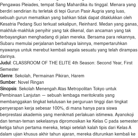
Pengawas Pleiades, tempat Sang Mahardika itu tinggal. Menara yang
berdiri sendirian itu terletak di tepi Gurun Pasir Augria yang luas,
sebuah gurun mematikan yang bahkan tidak dapat ditaklukkan oleh
Kesatria Pedang Suci terkuat sekalipun, Reinhard. Medan yang ganas,
makhluk-makhluk penyihir yang tak dikenal, dan ancaman yang tak
terbayangkan menghadang di jalan mereka. Bersama para rekannya,
Subaru memulai perjalanan berbahaya lainnya, mempertaruhkan
nyawanya untuk merebut kembali segala sesuatu yang telah dirampas
darinya.
Judul
: CLASSROOM OF THE ELITE 4th Season: Second Year, First
Semester
Genre
: Sekolah, Permainan Pikiran, Harem
Sumber
: Novel Ringan
Sinopsis
: Sekolah Menengah Atas Metropolitan Tokyo untuk
Pembinaan Lanjutan — sebuah lembaga meritokratis yang
membanggakan tingkat kelulusan ke perguruan tinggi dan tingkat
penyerapan kerja sebesar 100%, di mana hanya para siswa
berprestasi akademis yang menikmati perlakuan istimewa. Ayanokoji
dan teman-teman sekelasnya dipromosikan ke Kelas C pada semester
ketiga tahun pertama mereka, tetapi setelah kalah tipis dari Kelas A
dalam ujian khusus akhir tahun ajaran, mereka diturunkan kembali ke