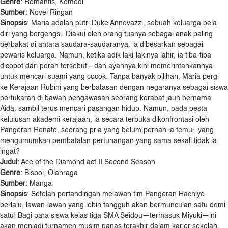
Genre
: Romantis, Komedi
Sumber
: Novel Ringan
Sinopsis
: Maria adalah putri Duke Annovazzi, sebuah keluarga bela
diri yang bergengsi. Diakui oleh orang tuanya sebagai anak paling
berbakat di antara saudara-saudaranya, ia dibesarkan sebagai
pewaris keluarga. Namun, ketika adik laki-lakinya lahir, ia tiba-tiba
dicopot dari peran tersebut—dan ayahnya kini memerintahkannya
untuk mencari suami yang cocok. Tanpa banyak pilihan, Maria pergi
ke Kerajaan Rubini yang berbatasan dengan negaranya sebagai siswa
pertukaran di bawah pengawasan seorang kerabat jauh bernama
Aida, sambil terus mencari pasangan hidup. Namun, pada pesta
kelulusan akademi kerajaan, ia secara terbuka dikonfrontasi oleh
Pangeran Renato, seorang pria yang belum pernah ia temui, yang
mengumumkan pembatalan pertunangan yang sama sekali tidak ia
ingat?
Judul
: Ace of the Diamond act II Second Season
Genre
: Bisbol, Olahraga
Sumber
: Manga
Sinopsis
: Setelah pertandingan melawan tim Pangeran Hachiyo
berlalu, lawan-lawan yang lebih tangguh akan bermunculan satu demi
satu! Bagi para siswa kelas tiga SMA Seidou—termasuk Miyuki—ini
akan menjadi turnamen musim panas terakhir dalam karier sekolah