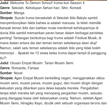
Judul
: Welcome To Demon School! Iruma-kun Season 4
Genre
: Sekolah, Kehidupan Sehari-hari, Sihir, Komedi
Sumber
: Manga
Sinopsis
: Suzuki Iruma bersekolah di Sekolah Iblis Babyls sambil
menyembunyikan fakta bahwa ia adalah manusia. Ia telah memiliki
banyak teman iblis dan bahkan mulai menikmati kehidupannya di
dunia Iblis sambil memainkan peran besar dalam berbagai peristiwa
penting! Tantangan berikutnya bagi Iruma adalah Festival Musik, di
mana ikatan antara dia dan teman-teman sekelasnya akan diuji!
Namun, salah satu teman sekelasnya adalah iblis yang tidak boleh
menonjol… Apakah ke-13 siswa kelas Iruma dapat tampil di panggung
itu?!
Judul
: Utusan Empat Musim: Tarian Musim Semi
Genre
: Romantis, Fantasi
Sumber
: Novel
Sinopsis
: Agen Empat Musim berkeliling negeri, menggerakkan siklus
musim semi, musim panas, musim gugur, dan musim dingin dengan
kekuatan yang diberikan para dewa kepada mereka. Pengabdian
tanpa lelah mereka lah yang menopang pergantian musim, sesuatu
yang dianggap biasa oleh kebanyakan orang. Namun, setelah Agen
Musim Semi, Hinagiku Kayo, diculik oleh sebuah organisasi teroris dan