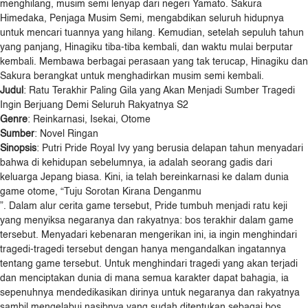
menghilang, musim semi lenyap dari negeri Yamato. Sakura
Himedaka, Penjaga Musim Semi, mengabdikan seluruh hidupnya
untuk mencari tuannya yang hilang. Kemudian, setelah sepuluh tahun
yang panjang, Hinagiku tiba-tiba kembali, dan waktu mulai berputar
kembali. Membawa berbagai perasaan yang tak terucap, Hinagiku dan
Sakura berangkat untuk menghadirkan musim semi kembali.
Judul
: Ratu Terakhir Paling Gila yang Akan Menjadi Sumber Tragedi
Ingin Berjuang Demi Seluruh Rakyatnya S2
Genre
: Reinkarnasi, Isekai, Otome
Sumber
: Novel Ringan
Sinopsis
: Putri Pride Royal Ivy yang berusia delapan tahun menyadari
bahwa di kehidupan sebelumnya, ia adalah seorang gadis dari
keluarga Jepang biasa. Kini, ia telah bereinkarnasi ke dalam dunia
game otome, “Tuju Sorotan Kirana Denganmu
”. Dalam alur cerita game tersebut, Pride tumbuh menjadi ratu keji
yang menyiksa negaranya dan rakyatnya: bos terakhir dalam game
tersebut. Menyadari kebenaran mengerikan ini, ia ingin menghindari
tragedi-tragedi tersebut dengan hanya mengandalkan ingatannya
tentang game tersebut. Untuk menghindari tragedi yang akan terjadi
dan menciptakan dunia di mana semua karakter dapat bahagia, ia
sepenuhnya mendedikasikan dirinya untuk negaranya dan rakyatnya
sambil mengelabui nasibnya yang sudah ditentukan sebagai bos