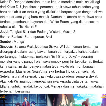
Kelas D. Dengan demikian, tahun kedua mereka dimulai sekali lagi
dari Kelas D. Ujian khusus pertama untuk siswa tahun kedua yang
baru adalah ujian tertulis yang dilakukan berpasangan dengan siswa
tahun pertama yang baru masuk. Namun, di antara para siswa baru
terdapat pembunuh bayaran dari White Room, yang diatur secara
rahasia oleh Tsukishiro?!
Judul
: Tongkat Sihir dan Pedang Wistoria Musim 2
Genre
: Fantasi, Pertempuran, Aksi
Sumber
: Manga
Sinopsis
: Selama Praktik semua Siswa, Will dan teman-temannya
disergap di dalam ruang bawah tanah dan terpaksa terlibat dalam
pertarungan hidup-mati melawan “Evil Grand Duke”—seorang
monster yang dipanggil oleh sekelompok penyihir tak dikenal. Berkat
kerja sama tim dan penyelamatan tepat waktu oleh rombongan
ekspedisi “Masterias Noah”, mereka berhasil lolos dan selamat.
Setelah istirahat sejenak, ujian kelulusan akademi semakin dekat.
Akankah Will mampu menepati janjinya kepada cinta pertamanya,
Elfaria, untuk mendaki ke puncak Menara dan menyaksikan matahari
terbenam bersama?