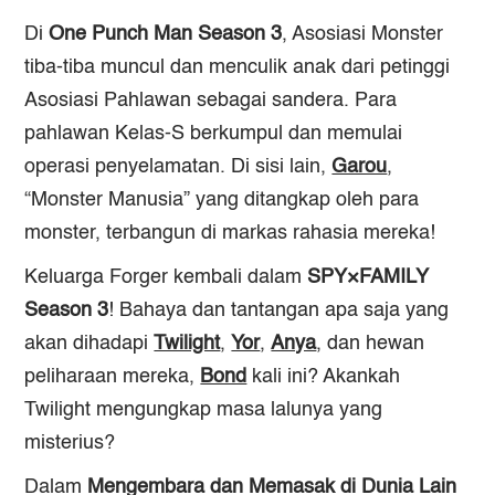
Di
One Punch Man Season 3
, Asosiasi Monster
tiba-tiba muncul dan menculik anak dari petinggi
Asosiasi Pahlawan sebagai sandera. Para
pahlawan Kelas-S berkumpul dan memulai
operasi penyelamatan. Di sisi lain,
Garou
,
“Monster Manusia” yang ditangkap oleh para
monster, terbangun di markas rahasia mereka!
Keluarga Forger kembali dalam
SPY×FAMILY
Season 3
! Bahaya dan tantangan apa saja yang
akan dihadapi
Twilight
,
Yor
,
Anya
, dan hewan
peliharaan mereka,
Bond
kali ini? Akankah
Twilight mengungkap masa lalunya yang
misterius?
Dalam
Mengembara dan Memasak di Dunia Lain