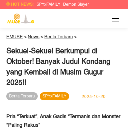
HOT NEWS:
SPYxFAMILY
Demon Slayer
EMUSE
>
News
>
Berita Terbaru
>
Sekuel-Sekuel Berkumpul di
Oktober! Banyak Judul Kondang
yang Kembali di Musim Gugur
2025!!
Berita Terbaru
SPYxFAMILY
2025-10-20
Pria “Terkuat”, Anak Gadis “Termanis dan Monster
“Paling Rakus”