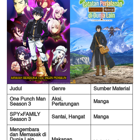
Judul
Genre
Sumber Material
One Punch Man
Aksi,
Manga
Season 3
Pertarungan
SPY×FAMILY
Santai, Hangat
Manga
Season 3
Mengembara
dan Memasak di
Dunia Lain
Makanan,