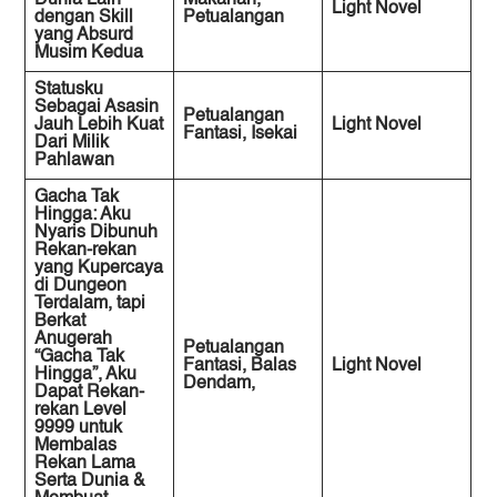
Light Novel
dengan Skill
Petualangan
yang Absurd
Musim Kedua
Statusku
Sebagai Asasin
Petualangan
Jauh Lebih Kuat
Light Novel
Fantasi, Isekai
Dari Milik
Pahlawan
Gacha Tak
Hingga: Aku
Nyaris Dibunuh
Rekan-rekan
yang Kupercaya
di Dungeon
Terdalam, tapi
Berkat
Anugerah
Petualangan
“Gacha Tak
Fantasi, Balas
Light Novel
Hingga”, Aku
Dendam,
Dapat Rekan-
rekan Level
9999 untuk
Membalas
Rekan Lama
Serta Dunia &