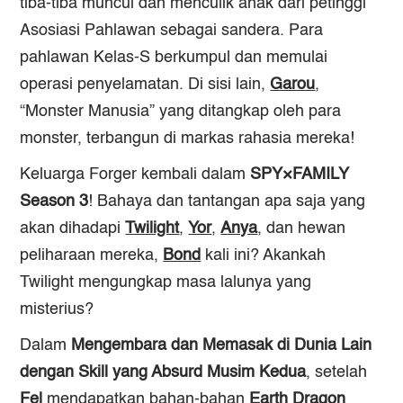
tiba-tiba muncul dan menculik anak dari petinggi
Asosiasi Pahlawan sebagai sandera. Para
pahlawan Kelas-S berkumpul dan memulai
operasi penyelamatan. Di sisi lain,
Garou
,
“Monster Manusia” yang ditangkap oleh para
monster, terbangun di markas rahasia mereka!
Keluarga Forger kembali dalam
SPY×FAMILY
Season 3
! Bahaya dan tantangan apa saja yang
akan dihadapi
Twilight
,
Yor
,
Anya
, dan hewan
peliharaan mereka,
Bond
kali ini? Akankah
Twilight mengungkap masa lalunya yang
misterius?
Dalam
Mengembara dan Memasak di Dunia Lain
dengan Skill yang Absurd Musim Kedua
, setelah
Fel
mendapatkan bahan-bahan
Earth Dragon