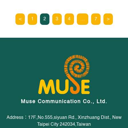
<
1
2
3
4
…
7
>
Muse Communication Co., Ltd.
Address：17F.,No.555,siyuan Rd., Xinzhuang Dist., New
Taipei City 242034,Taiwan