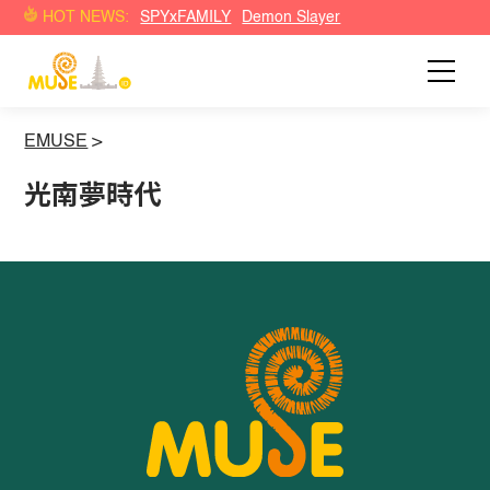
HOT NEWS:
SPYxFAMILY
Demon Slayer
EMUSE
>
光南夢時代