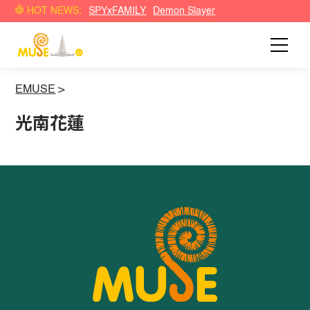
HOT NEWS:
SPYxFAMILY
Demon Slayer
EMUSE
>
光南花蓮