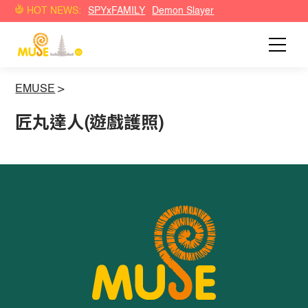
HOT NEWS:
SPYxFAMILY
Demon Slayer
EMUSE
>
匠丸達人(遊戲護照)