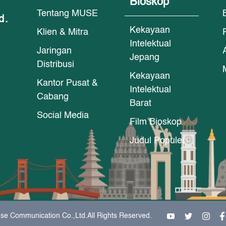
Bioskop
Tentang MUSE
d.
Kekayaan
Klien & Mitra
Intelektual
Jaringan
Jepang
Distribusi
Kekayaan
Kantor Pusat &
Intelektual
Cabang
Barat
Social Media
Film Bioskop
Judul Populer
se Communication Co.,Ltd.All Rights Reserved.