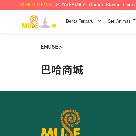
HOT NEWS:
SPYxFAMILY
Demon Slayer
Licen
Berita Terbaru
Seri Animasi 
EMUSE
>
巴哈商城