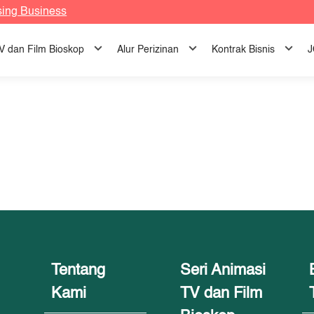
sing Business
TV dan Film Bioskop
Alur Perizinan
Kontrak Bisnis
J
Tentang
Seri Animasi
Kami
TV dan Film