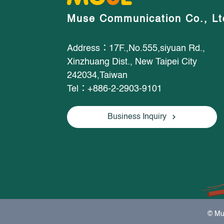
Muse Communication Co., Lt
Address：17F.,No.555,siyuan Rd.,
Xinzhuang Dist., New Taipei City
242034,Taiwan
Tel：+886-2-2903-9101
Business Inquiry
© Mu