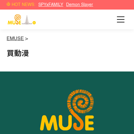
HOT NEWS:
SPYxFAMILY
Demon Slayer
EMUSE
>
買動漫