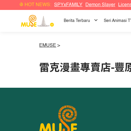
HOT NEWS:
SPYxFAMILY
Demon Slayer
Licen
Berita Terbaru
Seri Animasi 
EMUSE
>
雷克漫畫專賣店-豐