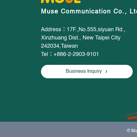
Muse Communication Co., Lt
Address：17F.,No.555,siyuan Rd.,
Xinzhuang Dist., New Taipei City
242034,Taiwan
Tel：+886-2-2903-9101
Business Inquiry
© Mu