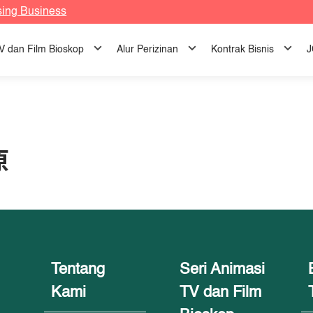
sing Business
TV dan Film Bioskop
Alur Perizinan
Kontrak Bisnis
J
原
Tentang
Seri Animasi
Kami
TV dan Film