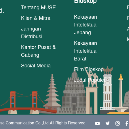
Bioskop
Tentang MUSE
d.
Kekayaan
Klien & Mitra
Intelektual
Jaringan
Jepang
Distribusi
Kekayaan
Kantor Pusat &
Intelektual
Cabang
Barat
Social Media
Film Bioskop
Judul Populer
se Communication Co.,Ltd.All Rights Reserved.