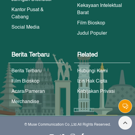
Kekayaan Intelektual
Kantor Pusat &
Barat
Cabang
Film Bioskop
Social Media
Judul Populer
Berita Terbaru
Related
Berita Terbaru
Hubungi Kami
Film Bioskop
Izin Hak Cipta
Acara/Pameran
Kebijakan Privasi
Merchandise
© Muse Communication Co.,Ltd.All Rights Reserved.