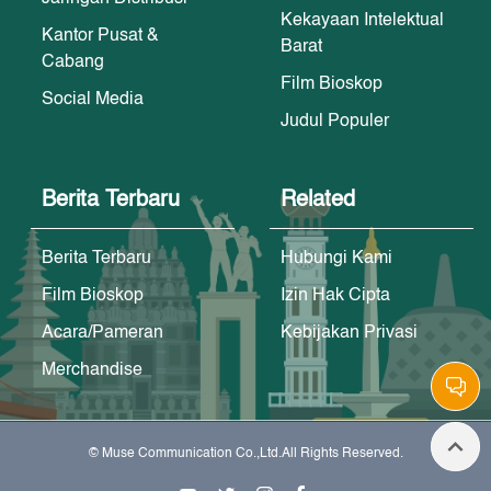
Kekayaan Intelektual
Kantor Pusat &
Barat
Cabang
Film Bioskop
Social Media
Judul Populer
Berita Terbaru
Related
Berita Terbaru
Hubungi Kami
Film Bioskop
Izin Hak Cipta
Acara/Pameran
Kebijakan Privasi
Merchandise
© Muse Communication Co.,Ltd.All Rights Reserved.