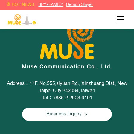
HOT NEWS:
SPYxFAMILY
Demon Slayer
Muse Communication Co., Ltd.
Address：17F.,No.555,siyuan Rd., Xinzhuang Dist., New
Taipei City 242034,Taiwan
Tel：+886-2-2903-9101
Business Inquiry