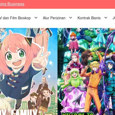
ra Penggemar… Kembalinya Dua Anime yang Paling Populer!
sing Business
me yang Cocok Ditonton Semua Umur, Kembali di Bulan Oktobe
TV dan Film Bioskop
Alur Perizinan
Kontrak Bisnis
J