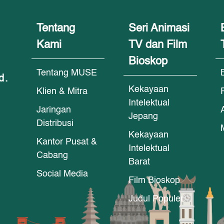
Tentang
Seri Animasi
Kami
TV dan Film
Bioskop
Tentang MUSE
d.
Kekayaan
Klien & Mitra
Intelektual
Jaringan
Jepang
Distribusi
Kekayaan
Kantor Pusat &
Intelektual
Cabang
Barat
Social Media
Film Bioskop
Judul Populer