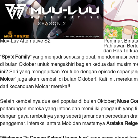
Muv-Luv Alternative S2
Penjinak Binat
Pahlawan Bert
dari Ras Terkua
“
Spy x Family
” yang menjadi sensasi global, mendominasi berb
di bulan Oktober untuk mengakhiri bagian kedua dari musim m
ini? Seri yang mengejutkan Youtube dengan episode sepanja
Molcar
” juga akan kembali di bulan Oktober!! Kali ini, mereka
dari kecanduan Molcar mereka!!
Selain kembalinya dua seri popular di bulan Oktober;
Muse Co
pertarungan mereka yang intens dan memiliki pengaruh yang ting
dengan gaya rambutnya yang seperti jamur dan perbedaan drast
penggemar. Interaksi antara Mob dan masternya
Arataka Reig