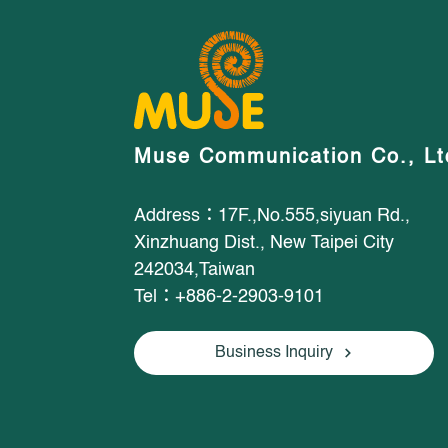
Muse Communication Co., Lt
Address：17F.,No.555,siyuan Rd.,
Xinzhuang Dist., New Taipei City
242034,Taiwan
Tel：+886-2-2903-9101
Business Inquiry