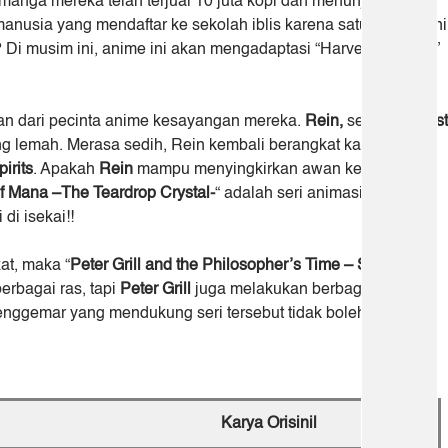
 manga mereka telah terjual 10 juta kopi dan menunjukkan
anusia yang mendaftar ke sekolah iblis karena satu-dua hal ini
i musim ini, anime ini akan mengadaptasi “Harvest Festival”
atian dari pecinta anime kesayangan mereka.
Rein,
seorang
beast
g lemah. Merasa sedih, Rein kembali berangkat kali ini
irits
. Apakah
Rein
mampu menyingkirkan awan kelam yang
f Mana –The Teardrop Crystal-
“ adalah seri animasi yang
di isekai!!
t, maka “
Peter Grill and the Philosopher’s Time – Super
berbagai ras, tapi
Peter Grill
juga melakukan berbagai macam
 Penggemar yang mendukung seri tersebut tidak boleh sampai
Karya Orisinil