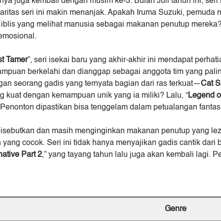
nya juga kembali dengan musim ke-3. Bulan Juli tahun ini, seri
aritas seri ini makin menanjak. Apakah Iruma Suzuki, pemuda m
iblis yang melihat manusia sebagai makanan penutup mereka? D
emosional.
t Tamer
”, seri isekai baru yang akhir-akhir ini mendapat perh
ampuan berkelahi dan dianggap sebagai anggota tim yang palin
an seorang gadis yang ternyata bagian dari ras terkuat―
Cat Sp
 kuat dengan kemampuan unik yang ia miliki? Lalu, “
Legend o
Penonton dipastikan bisa tenggelam dalam petualangan fantasi 
sebutkan dan masih menginginkan makanan penutup yang leza
 yang cocok. Seri ini tidak hanya menyajikan gadis cantik dari 
ative Part 2
,” yang tayang tahun lalu juga akan kembali lagi.
Genre