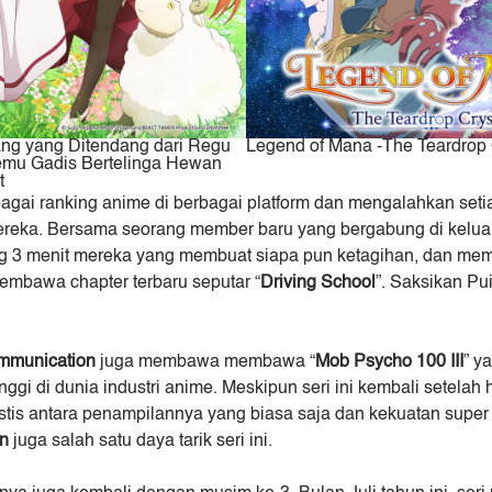
ang yang Ditendang dari Regu
Legend of Mana -The Teardrop 
emu Gadis Bertelinga Hewan
t
agai ranking anime di berbagai platform dan mengalahkan seti
ereka. Bersama seorang member baru yang bergabung di keluar
ng 3 menit mereka yang membuat siapa pun ketagihan, dan me
 membawa chapter terbaru seputar “
Driving School
”. Saksikan Pu
mmunication
juga membawa membawa “
Mob Psycho 100 III
” y
gi di dunia industri anime. Meskipun seri ini kembali setelah 
is antara penampilannya yang biasa saja dan kekuatan super y
en
juga salah satu daya tarik seri ini.