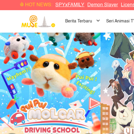
Musim Baru!! Episode Baru!! Anime yang Sudah Ditunggu pa
HOT NEWS:
SPYxFAMILY
Demon Slayer
Licen
《Spy x Family Part 2》,
《Pui Pui Molcar Driving School
》
Ani
Berita Terbaru
Seri Animasi 