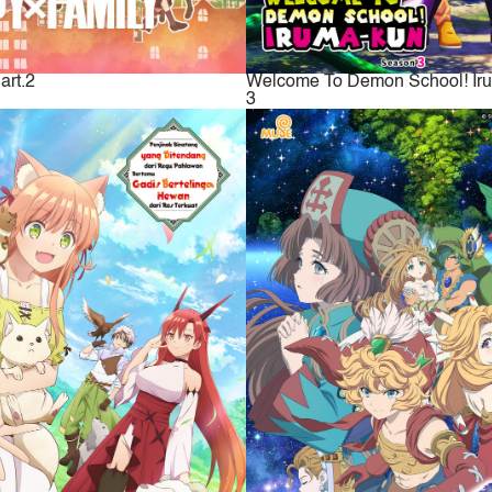
rt.2
Welcome To Demon School! Ir
3