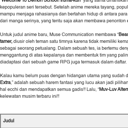
“
Welcome To Demon School! Iruma-kun
” yang sama dinantikan
kepopuleran seri tersebut. Setelah anime mereka tayang, popul
mampu menjaga rahasianya dan bertahan hidup di antara para 
dari manga serinya, yang tentu saja akan membawa penonton 
Untuk judul anime baru, Muse Communication membawa “
Beas
tamer,
diusir oleh teman satu timnya karena tidak memiliki kem
sebagai seorang petualang. Dalam sebuah tes, ia bertemu deng
menggantung di atas kepalanya dan membentuk tim yang paling
diadaptasi dari sebuah game RPG juga termasuk dalam daftar. 
Kalau kamu belum puas dengan hidangan utama yang sudah di
Extra
,” adalah sebuah harem fantasi yang lucu akan jadi pilihan
hal ecchi dan mendapatkan semua gadis!! Lalu, “
Muv-Luv Altern
kelewatan musim terbaru ini!!
Judul