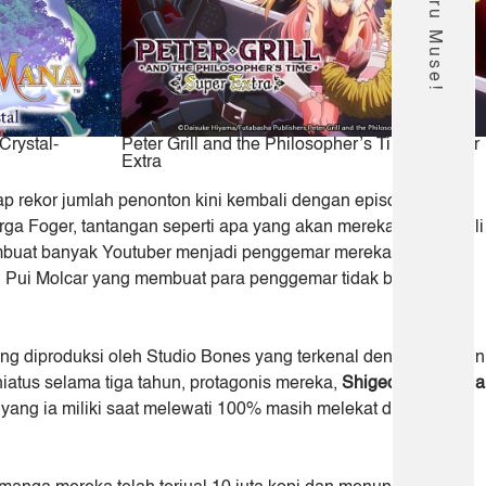
Crystal-
Peter Grill and the Philosopher’s Time – Super
Extra
ap rekor jumlah penonton kini kembali dengan episode terbaru
ga Foger, tantangan seperti apa yang akan mereka hadapi kali
mbuat banyak Youtuber menjadi penggemar mereka, “
Pui Pui
i Pui Molcar yang membuat para penggemar tidak bisa keluar
ang diproduksi oleh Studio Bones yang terkenal dengan adegan
hiatus selama tiga tahun, protagonis mereka,
Shigeo Kageyama
ang ia miliki saat melewati 100% masih melekat di ingatan