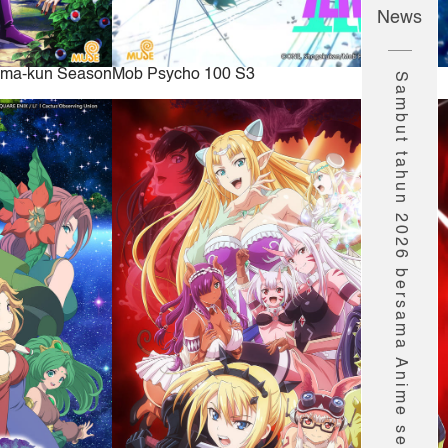
News
uma-kun Season
Mob Psycho 100 S3
Sambut tahun 2026 bersama Anime seru Muse!