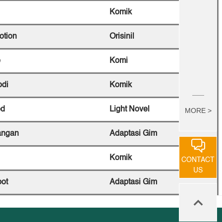
Komik
otion
Orisinil
e
Komi
odi
Komik
ed
Light Novel
MORE >
angan
Adaptasi Gim
Komik
CONTACT
US
bot
Adaptasi Gim