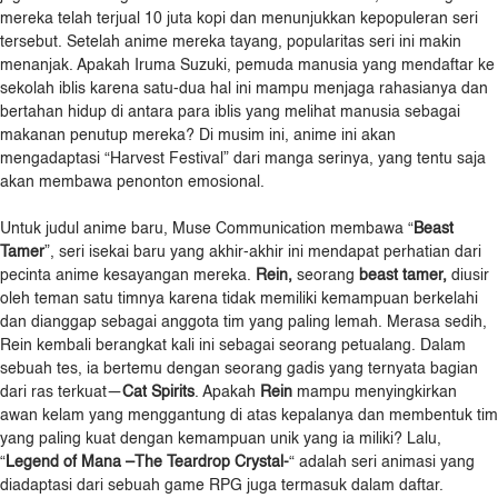
mereka telah terjual 10 juta kopi dan menunjukkan kepopuleran seri
tersebut. Setelah anime mereka tayang, popularitas seri ini makin
menanjak. Apakah Iruma Suzuki, pemuda manusia yang mendaftar ke
sekolah iblis karena satu-dua hal ini mampu menjaga rahasianya dan
bertahan hidup di antara para iblis yang melihat manusia sebagai
makanan penutup mereka? Di musim ini, anime ini akan
mengadaptasi “Harvest Festival” dari manga serinya, yang tentu saja
akan membawa penonton emosional.
Untuk judul anime baru, Muse Communication membawa “
Beast
Tamer
”, seri isekai baru yang akhir-akhir ini mendapat perhatian dari
pecinta anime kesayangan mereka.
Rein,
seorang
beast tamer,
diusir
oleh teman satu timnya karena tidak memiliki kemampuan berkelahi
dan dianggap sebagai anggota tim yang paling lemah. Merasa sedih,
Rein kembali berangkat kali ini sebagai seorang petualang. Dalam
sebuah tes, ia bertemu dengan seorang gadis yang ternyata bagian
dari ras terkuat―
Cat Spirits
. Apakah
Rein
mampu menyingkirkan
awan kelam yang menggantung di atas kepalanya dan membentuk tim
yang paling kuat dengan kemampuan unik yang ia miliki? Lalu,
“
Legend of Mana –The Teardrop Crystal-
“ adalah seri animasi yang
diadaptasi dari sebuah game RPG juga termasuk dalam daftar.