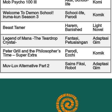
Aksi,
School-
Mob Psycho 100 III
Komi
life
Welcome To Demon School!
School-life,
Komik
Iruma-kun Season 3
Parodi
Harem,
Light
Beast Tamer
Banished
Novel
Legend of Mana -The Teardrop
Fantasi,
Adaptasi
Crystal-
Petualangan
Gim
Peter Grill and the Philosopher’s
Parodi,
Komik
Time – Super Extra
Ecchi
Sains Fiksi,
Adaptasi
Muv-Luv Alternative Part 2
Robot
Gim