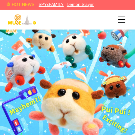
Musim Baru!! Episode Baru!! Anime yang Sudah Ditunggu para
HOT NEWS:
SPYxFAMILY
Demon Slayer
Penggemar… Kembalinya Dua Anime yang Paling Populer!
《Spy x Family Part 2》,
《Pui Pui Molcar Driving School
》
Anime yang
Cocok Ditonton Semua Umur, Kembali di Bulan Oktober!!