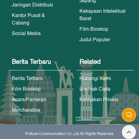
Jepang
Jaringan Distribusi
Kekayaan Intelektual
Kantor Pusat &
Barat
Cabang
Film Bioskop
Social Media
Judul Populer
Berita Terbaru
Related
Berita Terbaru
Hubungi Kami
Film Bioskop
Izin Hak Cipta
Acara/Pameran
Kebijakan Privasi
Merchandise
© Muse Communication Co.,Ltd.All Rights Reserved.