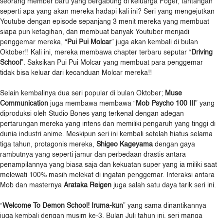
seorang member baru yang bergabung di keluarga Foger, tantangan
seperti apa yang akan mereka hadapi kali ini? Seri yang mengejutkan
Youtube dengan episode sepanjang 3 menit mereka yang membuat
siapa pun ketagihan, dan membuat banyak Youtuber menjadi
penggemar mereka, “
Pui Pui Molcar
” juga akan kembali di bulan
Oktober!! Kali ini, mereka membawa chapter terbaru seputar “
Driving
School
”. Saksikan Pui Pui Molcar yang membuat para penggemar
tidak bisa keluar dari kecanduan Molcar mereka!!
Selain kembalinya dua seri popular di bulan Oktober;
Muse
Communication
juga membawa membawa “
Mob Psycho 100 III
” yang
diproduksi oleh Studio Bones yang terkenal dengan adegan
pertarungan mereka yang intens dan memiliki pengaruh yang tinggi di
dunia industri anime. Meskipun seri ini kembali setelah hiatus selama
tiga tahun, protagonis mereka,
Shigeo Kageyama
dengan gaya
rambutnya yang seperti jamur dan perbedaan drastis antara
penampilannya yang biasa saja dan kekuatan super yang ia miliki saat
melewati 100% masih melekat di ingatan penggemar. Interaksi antara
Mob dan masternya
Arataka Reigen
juga salah satu daya tarik seri ini.
“
Welcome To Demon School! Iruma-kun
” yang sama dinantikannya
juga kembali dengan musim ke-3. Bulan Juli tahun ini, seri manga