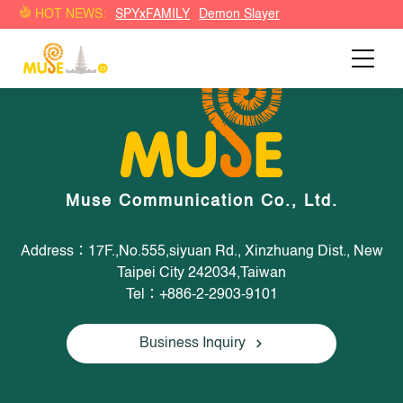
HOT NEWS:
SPYxFAMILY
Demon Slayer
Muse Communication Co., Ltd.
Address：17F.,No.555,siyuan Rd., Xinzhuang Dist., New
Taipei City 242034,Taiwan
Tel：+886-2-2903-9101
Business Inquiry