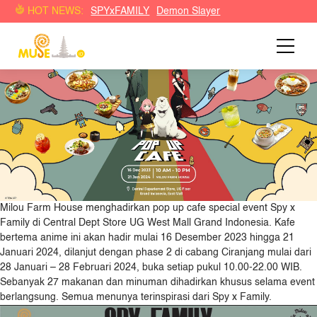
SPY×FAMILY POP UP CAFE di MILOU FARM HOUSE
HOT NEWS:
SPYxFAMILY
Demon Slayer
Indonesia
Milou Farm House menghadirkan pop up cafe special event Spy x
Family di Central Dept Store UG West Mall Grand Indonesia. Kafe
bertema anime ini akan hadir mulai 16 Desember 2023 hingga 21
Januari 2024, dilanjut dengan phase 2 di cabang Ciranjang mulai dari
28 Januari – 28 Februari 2024, buka setiap pukul 10.00-22.00 WIB.
Sebanyak 27 makanan dan minuman dihadirkan khusus selama event
berlangsung. Semua menunya terinspirasi dari Spy x Family.