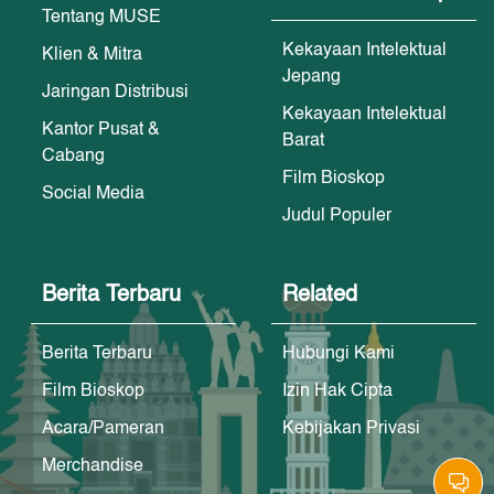
Tentang MUSE
Kekayaan Intelektual
Klien & Mitra
Jepang
Jaringan Distribusi
Kekayaan Intelektual
Kantor Pusat &
Barat
Cabang
Film Bioskop
Social Media
Judul Populer
Berita Terbaru
Related
Berita Terbaru
Hubungi Kami
Film Bioskop
Izin Hak Cipta
Acara/Pameran
Kebijakan Privasi
Merchandise