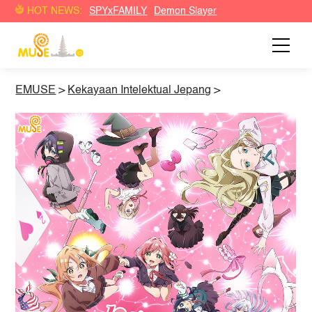
HOT NEWS:
SPYxFAMILY
Demon Slayer
EMUSE
>
Kekayaan Intelektual Jepang
>