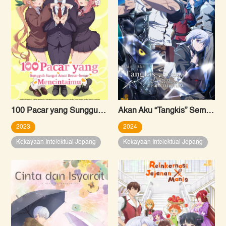
100 Pacar yang Sungguh Sangat Amat Benar-benar Mencintaimu
Akan Aku “Tangkis” Semua: Pengin Jadi Petualang, Malah Dikira Orang Terkuat di Dunia
2023
2024
Kekayaan Intelektual Jepang
Kekayaan Intelektual Jepang