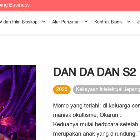
sing Business
TV dan Film Bioskop
Alur Perizinan
Kontrak Bisnis
J
DAN DA DAN S2
2025
Kekayaan Intelektual Jepan
Momo yang terlahir di keluarga c
maniak okultisme, Okarun .
Keduanya mulai berbicara setela
merupakan anak yang dirundung. 