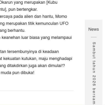
n Okarun yang merupakan [Kubu
tu], pun bertengkar.
ercaya pada alien dan hantu, Momo
yang merupakan titik kemunculan UFO
News
ang berhantu.
 keanehan luar biasa yang melampaui
Sambut tahun 2026 bersama Anime seru Muse!
an tersembunyinya di keadaan
t kekuatan kutukan, maju menghadapi
g ditakdirkan juga akan dimulai!?
 muda pun dibuka!