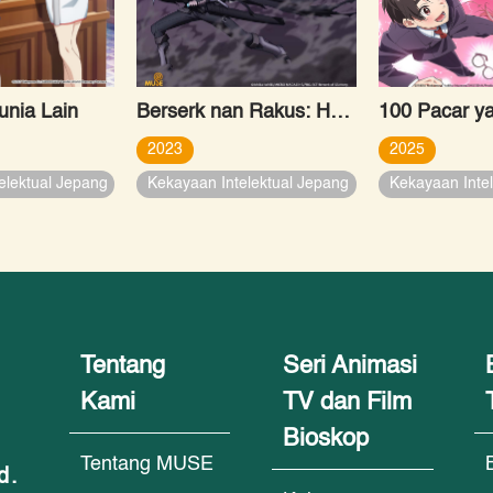
unia Lain
Berserk nan Rakus: Hanya Aku yang Mampu Menembus Batas Bernama “Level”
2023
2025
elektual Jepang
Kekayaan Intelektual Jepang
Kekayaan Inte
Tentang
Seri Animasi
Kami
TV dan Film
Bioskop
Tentang MUSE
d.