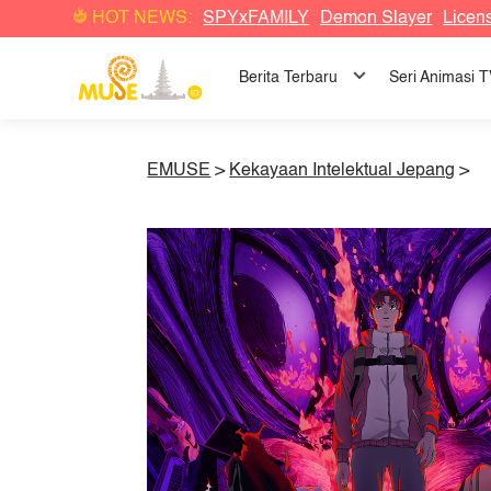
HOT NEWS:
SPYxFAMILY
Demon Slayer
Licen
Berita Terbaru
Seri Animasi 
EMUSE
>
Kekayaan Intelektual Jepang
>