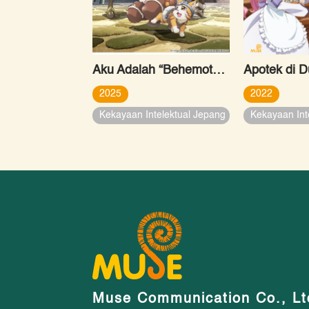
Aku Adalah “Behemoth”, Monster Rank-S, Tapi Malah Dikira Kucing dan Kini Hidup Sebagai Peliharaan Kesatria Elf Wanita
Apotek di D
2025
2022
Kekayaan Intelektual Jepang
Kekayaan Int
Muse Communication Co., Lt