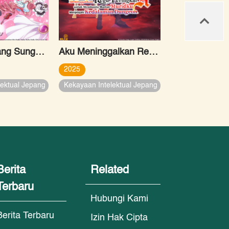
100 Pacar yang Sungguh Sangat Amat Benar-benar Mencintaimu
Aku Meninggalkan Regu Peringkat-A untuk Menjelajahi Kedalaman Dungeon Bersama Mantan Muridku
2025
lektual Jepang
Kekayaan Intelektual Jepang
Berita
Related
Terbaru
Hubungi Kami
Berita Terbaru
Izin Hak Cipta