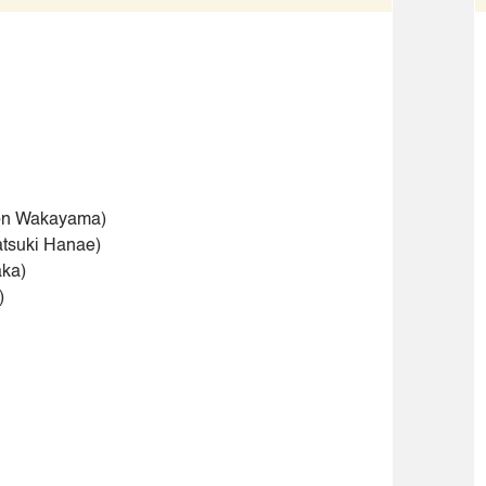
on Wakayama)
atsuki Hanae)
ka)
)