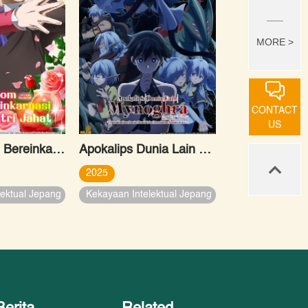
MORE >
CONTACT
US
Om-om yang Bereinkarnasi Menjadi Putri Jahat
Apokalips Dunia Lain Mynoghra: Menaklukkan Dunia Dimulai dari Peradaban Kehancuran
2025
lektual Jepang
Kekayaan Intelektual Jepang