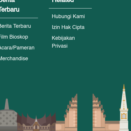
Berita
Related
Terbaru
Hubungi Kami
Berita Terbaru
Izin Hak Cipta
Film Bioskop
Kebijakan
Privasi
Acara/Pameran
Merchandise