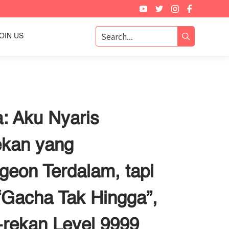
OIN US
: Aku Nyaris
ekan yang
geon Terdalam, tapi
“Gacha Tak Hingga”,
rekan Level 9999