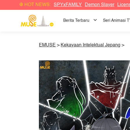
HOT NEWS:
SPYxFAMILY
Demon Slayer
Licen
Berita Terbaru
Seri Animasi 
EMUSE
>
Kekayaan Intelektual Jepang
>