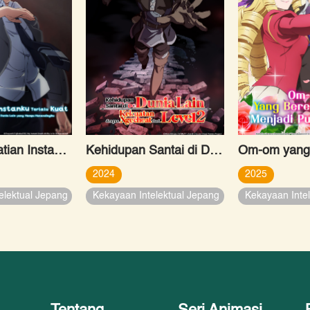
Cheat Kematian Instanku Terlalu Kuat
Kehidupan Santai di Dunia Lain dengan Kekuatan Ngecheat dari Level 2
2024
2025
elektual Jepang
Kekayaan Intelektual Jepang
Kekayaan Inte