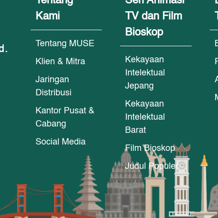
Tentang
Seri Animasi
Kami
TV dan Film
Bioskop
Tentang MUSE
d.
Kekayaan
Klien & Mitra
Intelektual
Jaringan
Jepang
Distribusi
Kekayaan
Kantor Pusat &
Intelektual
Cabang
Barat
Social Media
Film Bioskop
Judul Populer