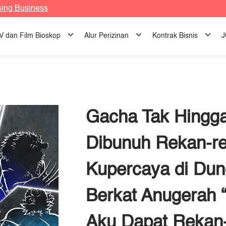
sing Business
TV dan Film Bioskop
Alur Perizinan
Kontrak Bisnis
J
Gacha Tak Hingga
Dibunuh Rekan-r
Kupercaya di Dun
Berkat Anugerah 
Aku Dapat Rekan-