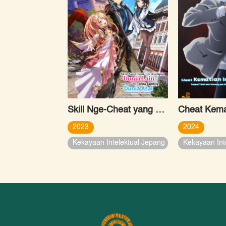
Skill Nge-Cheat yang Kudapat di Dunia Lain Juga Membuatku Tanpa Tanding di Dunia Asal ~Dengan Naik Level, Hidupku Berubah~
2023
2024
Kekayaan Intelektual Jepang
Kekayaan Int