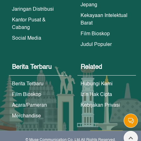
Jepang
Jaringan Distribusi
Kekayaan Intelektual
Kantor Pusat &
Barat
Cabang
Film Bioskop
Social Media
Judul Populer
Berita Terbaru
Related
Berita Terbaru
Hubungi Kami
Film Bioskop
Izin Hak Cipta
Acara/Pameran
Kebijakan Privasi
Merchandise
© Muse Communication Co.,Ltd.All Rights Reserved.