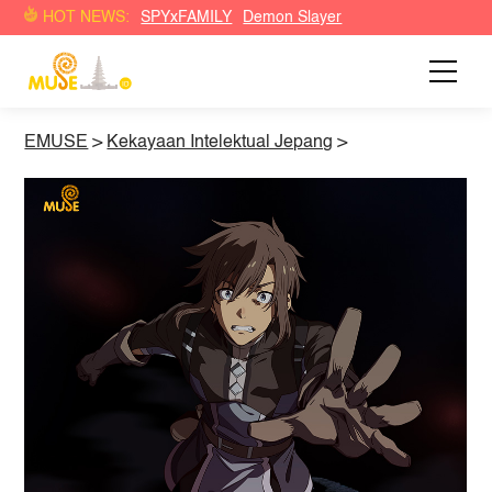
HOT NEWS:
SPYxFAMILY
Demon Slayer
EMUSE
>
Kekayaan Intelektual Jepang
>