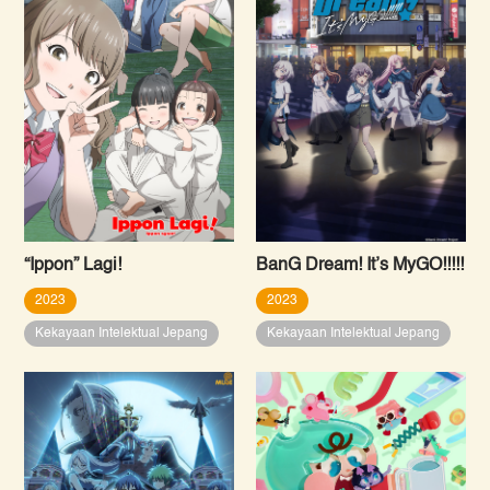
“Ippon” Lagi!
BanG Dream! It’s MyGO!!!!!
2023
2023
Kekayaan Intelektual Jepang
Kekayaan Intelektual Jepang