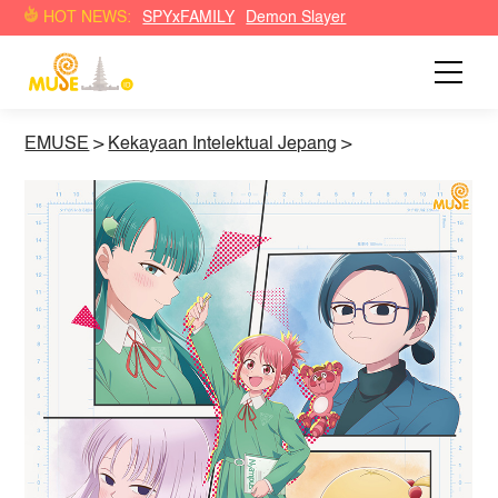
HOT NEWS:
SPYxFAMILY
Demon Slayer
EMUSE
>
Kekayaan Intelektual Jepang
>