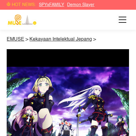
HOT NEWS:
SPYxFAMILY
Demon Slayer
EMUSE
>
Kekayaan Intelektual Jepang
>