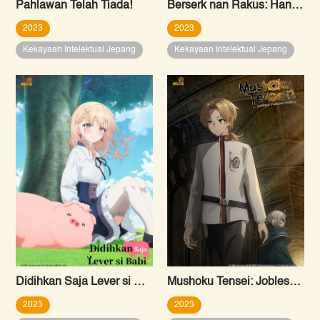
Pahlawan Telah Tiada!
Berserk nan Rakus: Hanya Aku yang Mampu Menembus Batas Bernama “Level”
2023
2023
Kekayaan Intelektual Jepang
Kekayaan Intelektual Jepang
Didihkan Saja Lever si Babi
Mushoku Tensei: Jobless Reincarnation Season 2
2023
2023