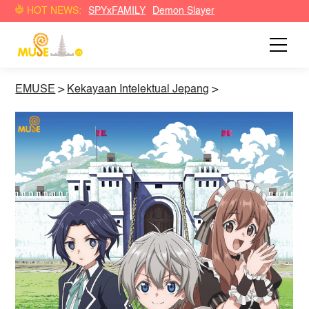
HOT NEWS:
SPYxFAMILY
Demon Slayer
EMUSE
>
Kekayaan Intelektual Jepang
>