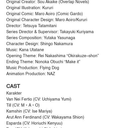
Original Creator: Sou Akaike (Overlap Novels)
Original Illustration: Kururi
Original Comic: Maro Aoiro (Comic Gardo)
Original Character Design: Maro Aoiro/Kururi
Director: Tetsuya Tatamitani
Series Director & Supervisor: Takayuki Kuriyama
Series Composition: Yutaka Yasunaga
Character Design: Shingo Nakamura
Music: Kana Utatane
Opening Theme: Rei Nakashima “Okirakuze~shon”
Ending Theme: Nonoka Obuchi “Make it”
Music Production: Flying Dog
Animation Production: NAZ
CAST
Karakter
Van Nei Fertio (CV: Uchiyama Yumi)
Till (CV: M・A・O)
Kamshin (CV: Ise Mariya)
Arut Ann Ferdinand (CV: Wakayama Shion)
Esparda (CV: Horiuchi Kenyuu)