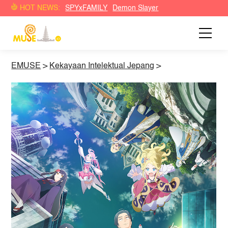
HOT NEWS:
SPYxFAMILY
Demon Slayer
EMUSE
>
Kekayaan Intelektual Jepang
>