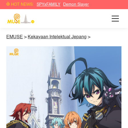
HOT NEWS:
SPYxFAMILY
Demon Slayer
EMUSE
>
Kekayaan Intelektual Jepang
>