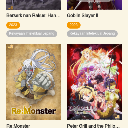
Berserk nan Rakus: Hanya Aku yang Mampu Menembus Batas Bernama “Level”
Goblin Slayer II
2023
2023
Kekayaan Intelektual Jepang
Kekayaan Intelektual Jepang
Re:Monster
Peter Grill and the Philosopher’s Time – Super Extra