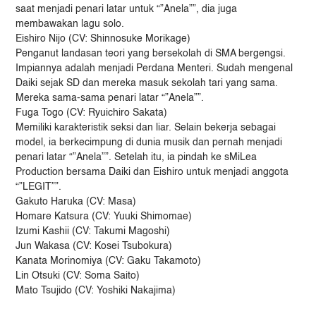
saat menjadi penari latar untuk “”Anela””, dia juga
membawakan lagu solo.
Eishiro Nijo (CV: Shinnosuke Morikage)
Penganut landasan teori yang bersekolah di SMA bergengsi.
Impiannya adalah menjadi Perdana Menteri. Sudah mengenal
Daiki sejak SD dan mereka masuk sekolah tari yang sama.
Mereka sama-sama penari latar “”Anela””.
Fuga Togo (CV: Ryuichiro Sakata)
Memiliki karakteristik seksi dan liar. Selain bekerja sebagai
model, ia berkecimpung di dunia musik dan pernah menjadi
penari latar “”Anela””. Setelah itu, ia pindah ke sMiLea
Production bersama Daiki dan Eishiro untuk menjadi anggota
“”LEGIT””.
Gakuto Haruka (CV: Masa)
Homare Katsura (CV: Yuuki Shimomae)
Izumi Kashii (CV: Takumi Magoshi)
Jun Wakasa (CV: Kosei Tsubokura)
Kanata Morinomiya (CV: Gaku Takamoto)
Lin Otsuki (CV: Soma Saito)
Mato Tsujido (CV: Yoshiki Nakajima)