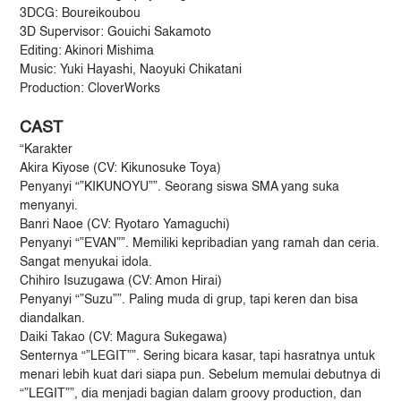
3DCG: Boureikoubou
3D Supervisor: Gouichi Sakamoto
Editing: Akinori Mishima
Music: Yuki Hayashi, Naoyuki Chikatani
Production: CloverWorks
CAST
“Karakter
Akira Kiyose (CV: Kikunosuke Toya)
Penyanyi “”KIKUNOYU””. Seorang siswa SMA yang suka
menyanyi.
Banri Naoe (CV: Ryotaro Yamaguchi)
Penyanyi “”EVAN””. Memiliki kepribadian yang ramah dan ceria.
Sangat menyukai idola.
Chihiro Isuzugawa (CV: Amon Hirai)
Penyanyi “”Suzu””. Paling muda di grup, tapi keren dan bisa
diandalkan.
Daiki Takao (CV: Magura Sukegawa)
Senternya “”LEGIT””. Sering bicara kasar, tapi hasratnya untuk
menari lebih kuat dari siapa pun. Sebelum memulai debutnya di
“”LEGIT””, dia menjadi bagian dalam groovy production, dan