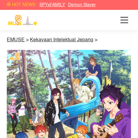
HOT NEWS:
SPYxFAMILY
Demon Slayer
EMUSE
>
Kekayaan Intelektual Jepang
>