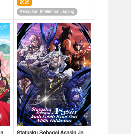
2026
Kekayaan Intelektual Jepang
Bolehkah Saya Mengajukan Satu Permintaan Terakhir?
Statusku Sebagai Asasin Jauh Lebih Kuat Dari Milik Pahlawan