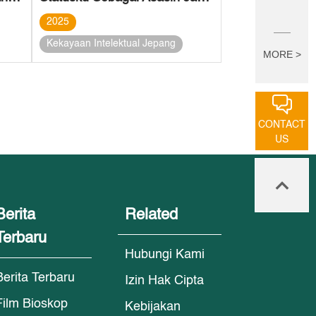
2025
Kekayaan Intelektual Jepang
MORE >
CONTACT
US
Berita
Related
Terbaru
Hubungi Kami
Berita Terbaru
Izin Hak Cipta
Film Bioskop
Kebijakan