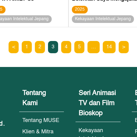
25
2025
ayaan Intelektual Jepang
Kekayaan Intelektual Jepang
<
1
2
3
4
5
…
14
>
Tentang
Seri Animasi
Kami
TV dan Film
Bioskop
Tentang MUSE
d.
Kekayaan
Klien & Mitra