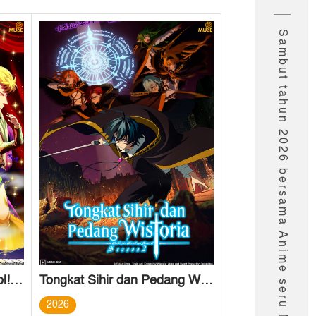
Sambut tahun 2026 bersama Anime seru Muse!
Welcome To Demon School! Iruma-kun Season 4
Tongkat Sihir dan Pedang Wistoria
2026