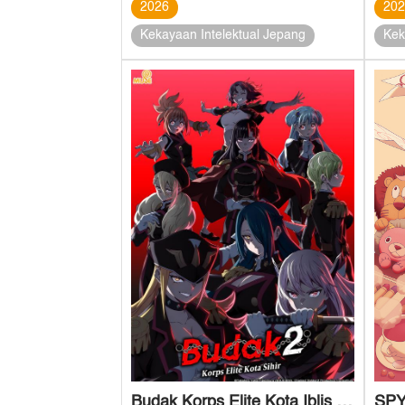
2026
20
Kekayaan Intelektual Jepang
Kek
Budak Korps Elite Kota Iblis – Musim Kedua
SPY