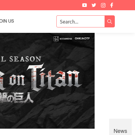
OIN US
News