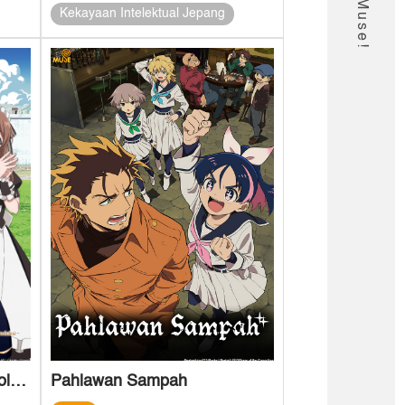
Kekayaan Intelektual Jepang
Pertahanan Wilayah Seru oleh Tuan Tanah Santai: Membuat Desa Tanpa Nama Menjadi Kota Benteng Terkuat dengan Sihir Produksi
Pahlawan Sampah