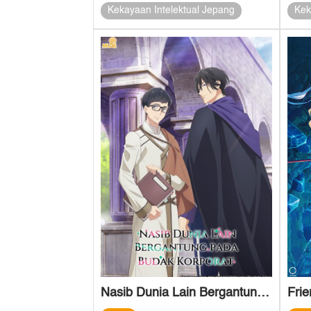
Kekayaan Intelektual Jepang
Kek
Nasib Dunia Lain Bergantung pada Budak Korporat