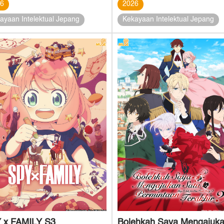
26
2026
ayaan Intelektual Jepang
Kekayaan Intelektual Jepang
 x FAMILY S3