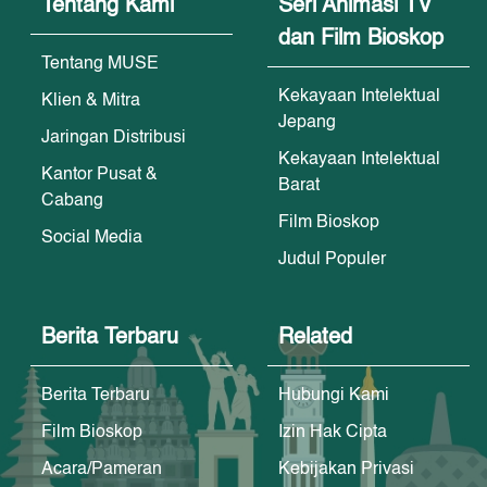
Tentang Kami
Seri Animasi TV
dan Film Bioskop
Tentang MUSE
Kekayaan Intelektual
Klien & Mitra
Jepang
Jaringan Distribusi
Kekayaan Intelektual
Kantor Pusat &
Barat
Cabang
Film Bioskop
Social Media
Judul Populer
Berita Terbaru
Related
Berita Terbaru
Hubungi Kami
Film Bioskop
Izin Hak Cipta
Acara/Pameran
Kebijakan Privasi