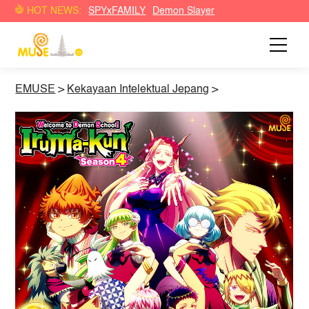
HOT NEWS:
SPYxFAMILY
Demon Slayer
EMUSE
>
Kekayaan Intelektual Jepang
>