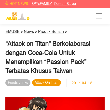
HOT NEWS:
SPYxFAMILY
Demon Slayer
EMUSE
>
News
>
Produk Berizin
>
“Attack on Titan” Berkolaborasi
dengan Coca-Cola Untuk
Menampilkan “Passion Pack”
Terbatas Khusus Taiwan
Foods drinks
Attack On Titan
2017-04-12