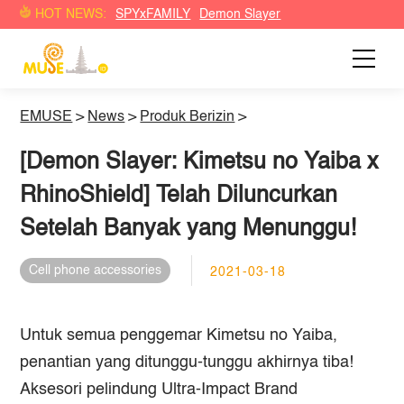
HOT NEWS:
SPYxFAMILY
Demon Slayer
EMUSE
>
News
>
Produk Berizin
>
[Demon Slayer: Kimetsu no Yaiba x
RhinoShield] Telah Diluncurkan
Setelah Banyak yang Menunggu!
Cell phone accessories
2021-03-18
Untuk semua penggemar Kimetsu no Yaiba,
penantian yang ditunggu-tunggu akhirnya tiba!
Aksesori pelindung Ultra-Impact Brand