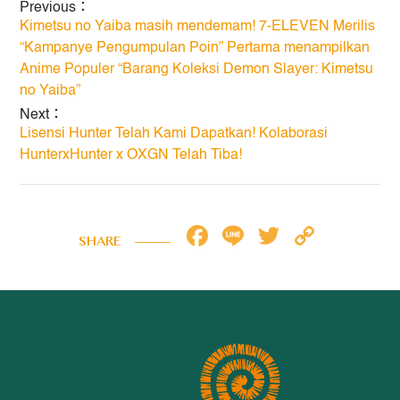
Previous：
Kimetsu no Yaiba masih mendemam! 7-ELEVEN Merilis
“Kampanye Pengumpulan Poin” Pertama menampilkan
Anime Populer “Barang Koleksi Demon Slayer: Kimetsu
no Yaiba”
Next：
Lisensi Hunter Telah Kami Dapatkan! Kolaborasi
HunterxHunter x OXGN Telah Tiba!
Facebook
Line
Twitter
Copy
SHARE
Link