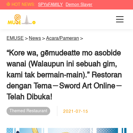
HOT NEWS:
SPYxFAMILY
Demon Slayer
EMUSE
>
News
>
Acara/Pameran
>
“Kore wa, gēmudeatte mo asobide
wanai (Walaupun ini sebuah gim,
kami tak bermain-main).” Restoran
dengan Tema－Sword Art Online－
Telah Dibuka!
Themed Restaurant
2021-07-15