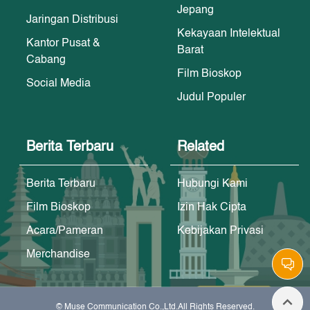
Jepang
Jaringan Distribusi
Kekayaan Intelektual
Kantor Pusat &
Barat
Cabang
Film Bioskop
Social Media
Judul Populer
Berita Terbaru
Related
Berita Terbaru
Hubungi Kami
Film Bioskop
Izin Hak Cipta
Acara/Pameran
Kebijakan Privasi
Merchandise
© Muse Communication Co.,Ltd.All Rights Reserved.