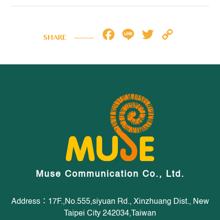
Facebook
Line
Twitter
Copy
SHARE
Link
Muse Communication Co., Ltd.
Address：17F.,No.555,siyuan Rd., Xinzhuang Dist., New
Taipei City 242034,Taiwan