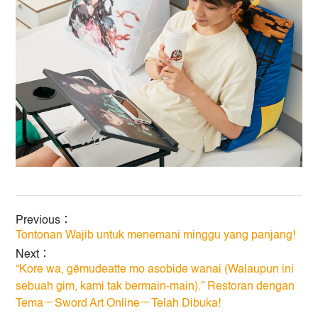
Previous：
Tontonan Wajib untuk menemani minggu yang panjang!
Next：
“Kore wa, gēmudeatte mo asobide wanai (Walaupun ini
sebuah gim, kami tak bermain-main).” Restoran dengan
Tema－Sword Art Online－Telah Dibuka!