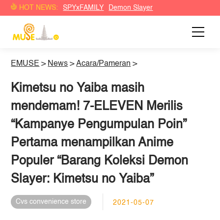
HOT NEWS:
SPYxFAMILY
Demon Slayer
EMUSE
>
News
>
Acara/Pameran
>
Kimetsu no Yaiba masih
mendemam! 7-ELEVEN Merilis
“Kampanye Pengumpulan Poin”
Pertama menampilkan Anime
Populer “Barang Koleksi Demon
Slayer: Kimetsu no Yaiba”
Cvs convenience store
2021-05-07