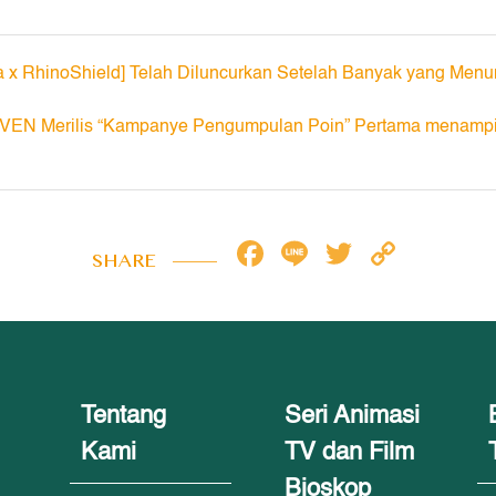
a x RhinoShield] Telah Diluncurkan Setelah Banyak yang Men
EN Merilis “Kampanye Pengumpulan Poin” Pertama menampil
Facebook
Line
Twitter
Copy
SHARE
Link
Tentang
Seri Animasi
Kami
TV dan Film
Bioskop