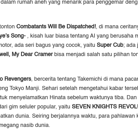
i dalam rumah aneh yang menarik para penggemar denga
 tonton
Combatants Will Be Dispatched!
, di mana ceritan
Eye
ʼ
s Song-
, kisah luar biasa tentang AI yang berusah
otor, ada seri bagus yang cocok, yaitu
Super Cub
; ada
well, My Dear Cramer
bisa menjadi salah satu pilihan t
o Revengers
, bercerita tentang Takemichi di mana pac
eng Tokyo Manji. Sehari setelah mengetahui kabar terse
untuk menyelamatkan Hinata sebelum waktunya tiba. Dan
ari gim seluler popular, yaitu
SEVEN KNIGHTS REVOLUT
an dunia. Seiring berjalannya waktu, para pahlawan kin
megang nasib dunia.