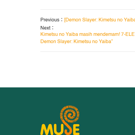
Previous：
[Demon Slayer: Kimetsu no Yaib
Next：
Kimetsu no Yaiba masih mendemam! 7-ELEV
Demon Slayer: Kimetsu no Yaiba”