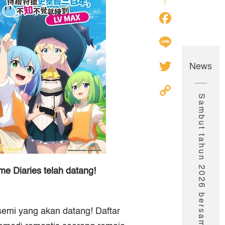
Faceb
Line
Twitter
News
Copy
Sambut tahun 2026 bersama Anime seru Muse!
Link
ime Diaries
telah datang!
emi yang akan datang! Daftar