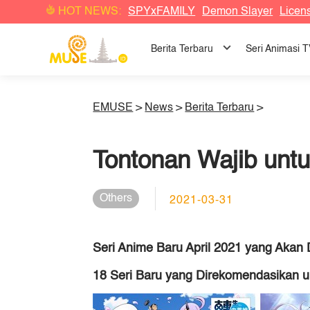
HOT NEWS:
SPYxFAMILY
Demon Slayer
Licen
Berita Terbaru
Seri Animasi 
EMUSE
>
News
>
Berita Terbaru
>
Tontonan Wajib unt
Others
2021-03-31
Seri Anime Baru April 2021 yang Akan
18 Seri Baru yang Direkomendasikan