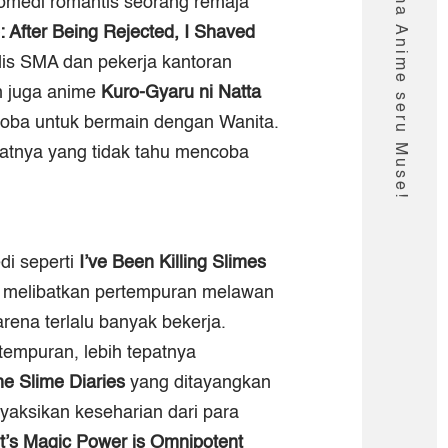
komedi romantis seorang remaja
: After Being Rejected, I Shaved
dis SMA dan pekerja kantoran
n juga anime
Kuro-Gyaru ni Natta
coba untuk bermain dengan Wanita.
atnya yang tidak tahu mencoba
i seperti
I’ve Been Killing Slimes
u, melibatkan pertempuran melawan
rena terlalu banyak bekerja.
tempuran, lebih tepatnya
he Slime Diaries
yang ditayangkan
yaksikan keseharian dari para
t
ʼ
s Magic Power is Omnipotent