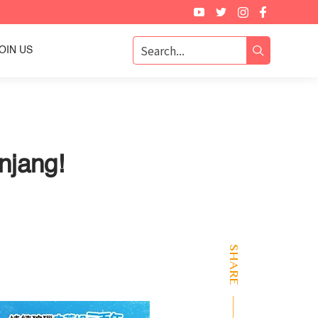
OIN US
njang!
SHARE