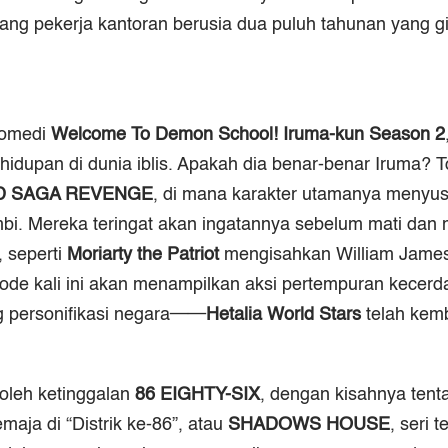
ng pekerja kantoran berusia dua puluh tahunan yang gi
komedi
Welcome To Demon School! Iruma-kun Season 2
idupan di dunia iblis. Apakah dia benar-benar Iruma? To
D SAGA REVENGE
, di mana karakter utamanya menyus
zombi. Mereka teringat akan ingatannya sebelum mati d
, seperti
Moriarty the Patriot
mengisahkan William James 
isode kali ini akan menampilkan aksi pertempuran kecer
ng personifikasi negara──
Hetalia World Stars
telah kemb
boleh ketinggalan
86 EIGHTY-SIX
, dengan kisahnya ten
maja di “Distrik ke-86”, atau
SHADOWS HOUSE
, seri 