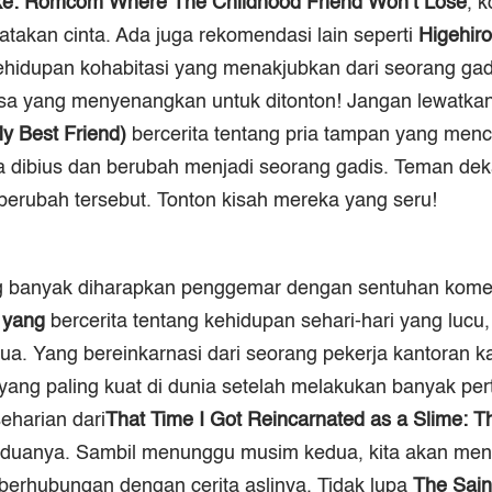
e: Romcom Where The Childhood Friend Won’t Lose
, 
yatakan cinta. Ada juga rekomendasi lain seperti
Higehiro
kehidupan kohabitasi yang menakjubkan dari seorang ga
nsa yang menyenangkan untuk ditonton! Jangan lewatka
y Best Friend)
bercerita tentang pria tampan yang men
 dibius dan berubah menjadi seorang gadis. Teman dek
erubah tersebut. Tonton kisah mereka yang seru!
 banyak diharapkan penggemar dengan sentuhan komed
yang
bercerita tentang kehidupan sehari-hari yang luc
ua. Yang bereinkarnasi dari seorang pekerja kantoran ka
yang paling kuat di dunia setelah melakukan banyak per
eharian dari
That Time I Got Reincarnated as a Slime: T
 keduanya. Sambil menunggu musim kedua, kita akan men
berhubungan dengan cerita aslinya. Tidak lupa
The Sain