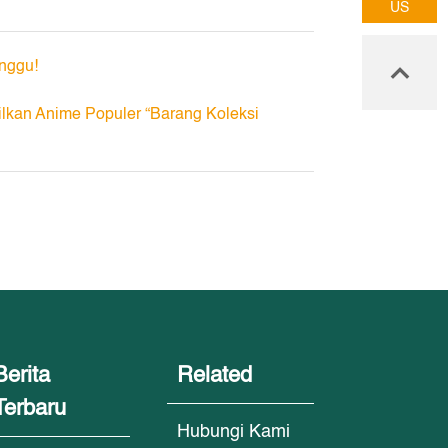
US
unggu!
kan Anime Populer “Barang Koleksi
Berita
Related
Terbaru
Hubungi Kami