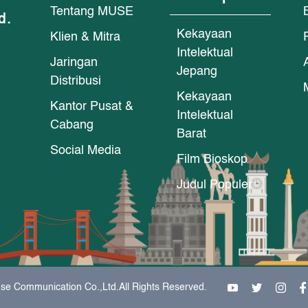
Tentang MUSE
d.
Kekayaan
Klien & Mitra
Intelektual
Jaringan
Jepang
Distribusi
Kekayaan
Kantor Pusat &
Intelektual
Cabang
Barat
Social Media
Film Bioskop
Judul Populer
se Communication Co.,Ltd.All Rights Reserved.