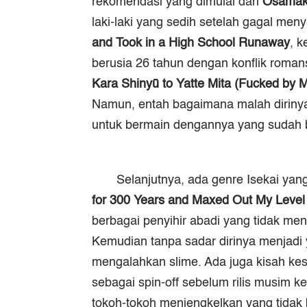
rekomendasi yang dimulai dari
Osamak
laki-laki yang sedih setelah gagal men
and Took in a High School Runaway
, 
berusia 26 tahun dengan konflik roma
Kara Shiny
ū
to Yatte Mita (Fucked by M
Namun, entah bagaimana malah dirinya
untuk bermain dengannya yang sudah b
Selanjutnya, ada genre
Isekai
yang
for 300 Years and Maxed Out My Level
berbagai penyihir abadi yang tidak men
Kemudian tanpa sadar dirinya menjadi 
mengalahkan slime. Ada juga kisah kes
sebagai spin-off sebelum rilis musim
tokoh-tokoh menjengkelkan yang tidak 