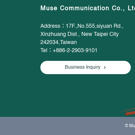
Muse Communication Co., Lt
Address：17F.,No.555,siyuan Rd.,
Xinzhuang Dist., New Taipei City
242034,Taiwan
Tel：+886-2-2903-9101
Business Inquiry
© Mu