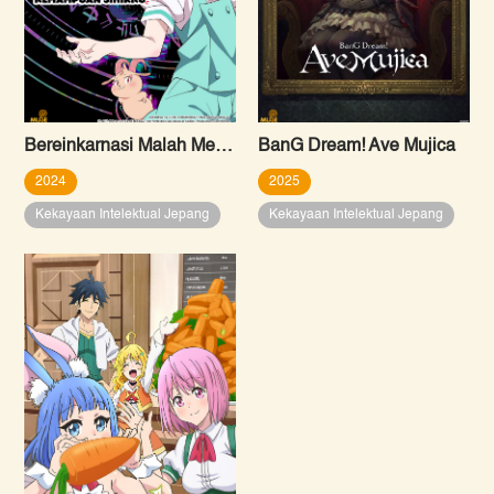
Bereinkarnasi Malah Menjadi Pangeran Ketujuh, jadi Aku Bisa Menyempurnakan Kemampuan Sihirku Sepuasnya
BanG Dream! Ave Mujica
2024
2025
Kekayaan Intelektual Jepang
Kekayaan Intelektual Jepang