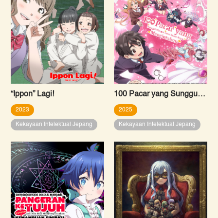
“Ippon” Lagi!
100 Pacar yang Sungguh Sangat Amat Benar-benar Mencintaimu
2023
2025
Kekayaan Intelektual Jepang
Kekayaan Intelektual Jepang