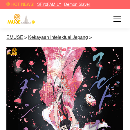
HOT NEWS:
SPYxFAMILY
Demon Slayer
EMUSE
>
Kekayaan Intelektual Jepang
>