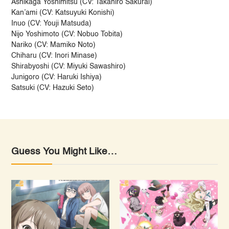
Ashikaga Yoshimitsu (CV: Takahiro Sakurai)
Kan’ami (CV: Katsuyuki Konishi)
Inuo (CV: Youji Matsuda)
Nijo Yoshimoto (CV: Nobuo Tobita)
Nariko (CV: Mamiko Noto)
Chiharu (CV: Inori Minase)
Shirabyoshi (CV: Miyuki Sawashiro)
Junigoro (CV: Haruki Ishiya)
Satsuki (CV: Hazuki Seto)
Guess You Might Like…