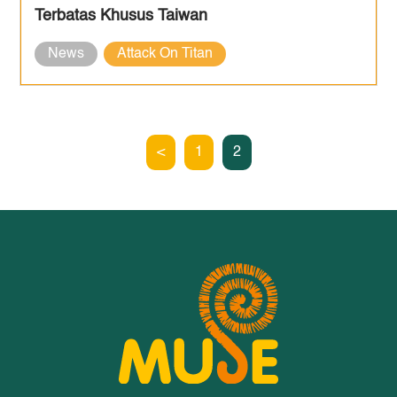
Terbatas Khusus Taiwan
News
Attack On Titan
<
1
2